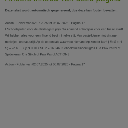
Deze tekst wordt automatisch gegenereerd, dus deze kan fouten bevatten.
Action - Folder van 02.07.2025 tot 08.07.2025 - Pagina 17
li Schoolspullen voor de allerlaagste prijs Ga komend schooljaar voor een frisse start!
Wij hebben alles voor een flitsend begin, in elke stijl. Van pastelkleuren tot vintage
motiefjes, en natuurlijk Ap de essentials waarmee niemand Ap zonder kan! | Ep $ st 4
S) = ve a — 7 ÿ N 0, © + SC 2 = 169 469 Schooletui Kinderrugtas O.a Paw Patrol of
Spider-man O.a Stitch of Paw Patrol ACTION |
Action - Folder van 02.07.2025 tot 08.07.2025 - Pagina 17