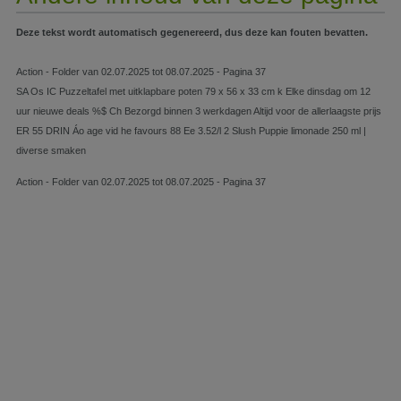
Deze tekst wordt automatisch gegenereerd, dus deze kan fouten bevatten.
Action - Folder van 02.07.2025 tot 08.07.2025 - Pagina 37
SA Os IC Puzzeltafel met uitklapbare poten 79 x 56 x 33 cm k Elke dinsdag om 12
uur nieuwe deals %$ Ch Bezorgd binnen 3 werkdagen Altijd voor de allerlaagste prijs
ER 55 DRIN Áo age vid he favours 88 Ee 3.52/l 2 Slush Puppie limonade 250 ml |
diverse smaken
Action - Folder van 02.07.2025 tot 08.07.2025 - Pagina 37