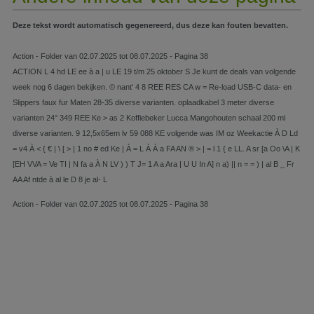
Deze tekst wordt automatisch gegenereerd, dus deze kan fouten bevatten.
Action - Folder van 02.07.2025 tot 08.07.2025 - Pagina 38
ACTION L 4 hd LE ee à a | u LE 19 t/m 25 oktober S Je kunt de deals van volgende
week nog 6 dagen bekijken. © nant' 4 8 REE RES CA w = Re-load USB-C data- en
Slippers faux fur Maten 28-35 diverse varianten. oplaadkabel 3 meter diverse
varianten 24° 349 REE Ke > as 2 Koffiebeker Lucca Mangohouten schaal 200 ml
diverse varianten. 9 12,5x65em lv 59 088 KE volgende was IM oz Weekactie À D Ld
= v4 À < { € | \ [ > | 1 no # ed Ke | À = L À À a FA AN ® > | = l 1 { e LL. A sr [a Oo \A | K
[EH VVA = Ve TI | N fa a À N LV ) ) T J= 1 A a Ara | U U In A] n a) || n = = ) | al B _ Fr
AA Af ntde à al le D 8 je al- L
Action - Folder van 02.07.2025 tot 08.07.2025 - Pagina 38