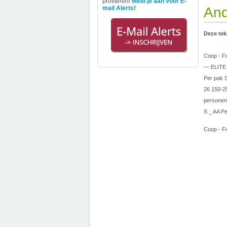
profiteren!
Meld je aan voor E-
mail Alerts!
And
Deze tek
Coop - Fo
— ELITE C
Per pak S
26 150-25
personen
S _ AA P
Coop - Fo