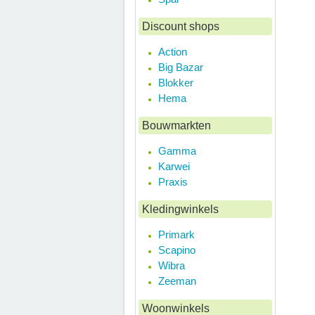
Discount shops
Action
Big Bazar
Blokker
Hema
Bouwmarkten
Gamma
Karwei
Praxis
Kledingwinkels
Primark
Scapino
Wibra
Zeeman
Woonwinkels