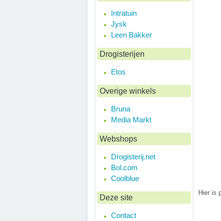
Intratuin
Jysk
Leen Bakker
Drogisterijen
Etos
Overige winkels
Bruna
Media Markt
Webshops
Drogisterij.net
Bol.com
Coolblue
Hier is
Deze site
Contact