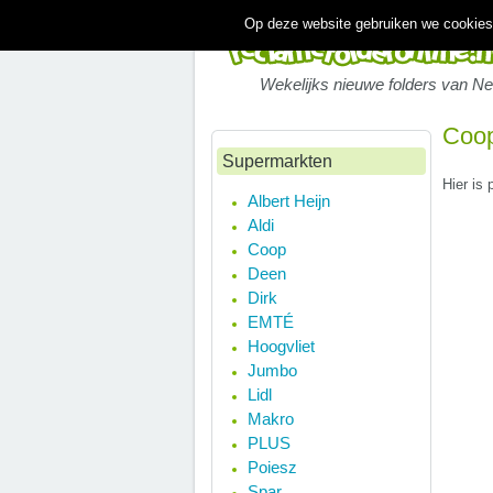
Op deze website gebruiken we cookies.
Wekelijks nieuwe folders van N
Coop
Supermarkten
Hier is
Albert Heijn
Aldi
Coop
Deen
Dirk
EMTÉ
Hoogvliet
Jumbo
Lidl
Makro
PLUS
Poiesz
Spar