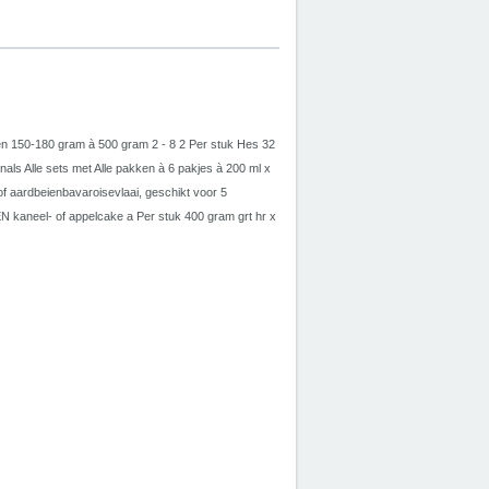
ken 150-180 gram à 500 gram 2 - 8 2 Per stuk Hes 32
nals Alle sets met Alle pakken à 6 pakjes à 200 ml x
of aardbeienbavaroisevlaai, geschikt voor 5
kaneel- of appelcake a Per stuk 400 gram grt hr x