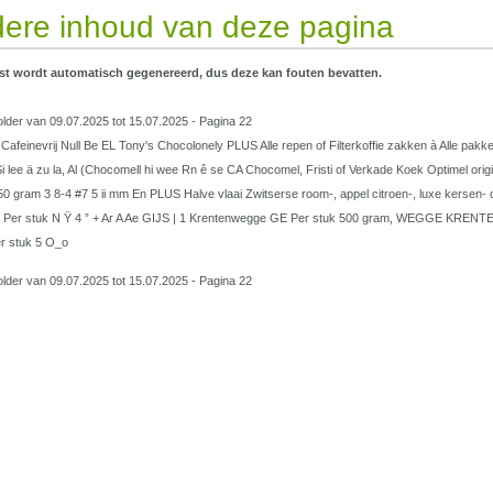
ere inhoud van deze pagina
st wordt automatisch gegenereerd, dus deze kan fouten bevatten.
lder van 09.07.2025 tot 15.07.2025 - Pagina 22
afeinevrij Null Be EL Tony's Chocolonely PLUS Alle repen of Filterkoffie zakken à Alle pak
i lee ä zu la, Al (Chocomell hi wee Rn ê se CA Chocomel, Fristi of Verkade Koek Optimel origi
0 gram 3 8-4 #7 5 ii mm En PLUS Halve vlaai Zwitserse room-, appel citroen-, luxe kersen- 
 Per stuk N Ÿ 4 ” + Ar A Ae GIJS | 1 Krentenwegge GE Per stuk 500 gram, WEGGE KRENTEN 
er stuk 5 O_o
lder van 09.07.2025 tot 15.07.2025 - Pagina 22