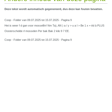
Deze tekst wordt automatisch gegenereerd, dus deze kan fouten bevatten.
Coop - Folder van 09.07.2025 tot 15.07.2025 - Pagina 9
Het is weer f d gan voor mosselên! Nm Ta), AN ) a / y > u a I > Be 1 x = éd à PLUS
Oosterschelde rl mosselen Per bak Bak 2 kilo 9 7 EE.
Coop - Folder van 09.07.2025 tot 15.07.2025 - Pagina 9