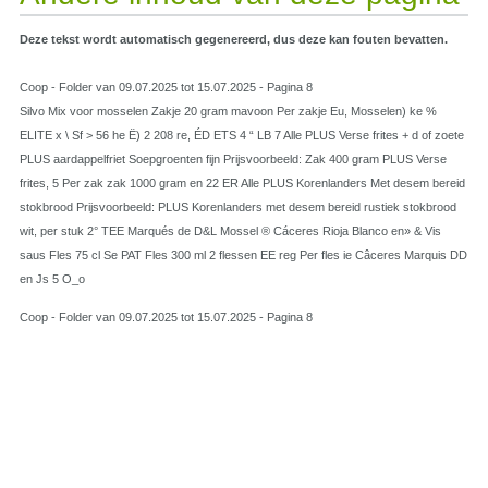
Deze tekst wordt automatisch gegenereerd, dus deze kan fouten bevatten.
Coop - Folder van 09.07.2025 tot 15.07.2025 - Pagina 8
Silvo Mix voor mosselen Zakje 20 gram mavoon Per zakje Eu, Mosselen) ke %
ELITE x \ Sf > 56 he Ë) 2 208 re, ÉD ETS 4 “ LB 7 Alle PLUS Verse frites + d of zoete
PLUS aardappelfriet Soepgroenten fijn Prijsvoorbeeld: Zak 400 gram PLUS Verse
frites, 5 Per zak zak 1000 gram en 22 ER Alle PLUS Korenlanders Met desem bereid
stokbrood Prijsvoorbeeld: PLUS Korenlanders met desem bereid rustiek stokbrood
wit, per stuk 2° TEE Marqués de D&L Mossel ® Cáceres Rioja Blanco en» & Vis
saus Fles 75 cl Se PAT Fles 300 ml 2 flessen EE reg Per fles ie Câceres Marquis DD
en Js 5 O_o
Coop - Folder van 09.07.2025 tot 15.07.2025 - Pagina 8