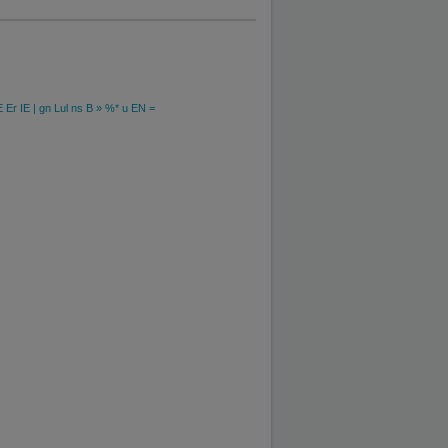
 Er IE | gn Lul ns B » %* u EN =