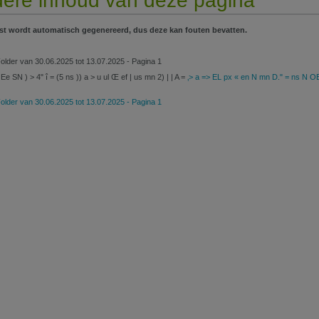
ere inhoud van deze pagina
st wordt automatisch gegenereerd, dus deze kan fouten bevatten.
lder van 30.06.2025 tot 13.07.2025 - Pagina 1
Ee SN ) > 4" î = (5 ns )) a > u ul Œ ef | us mn 2) | | A =
‚> a => EL px « en N mn D." = ns N OE
lder van 30.06.2025 tot 13.07.2025 - Pagina 1