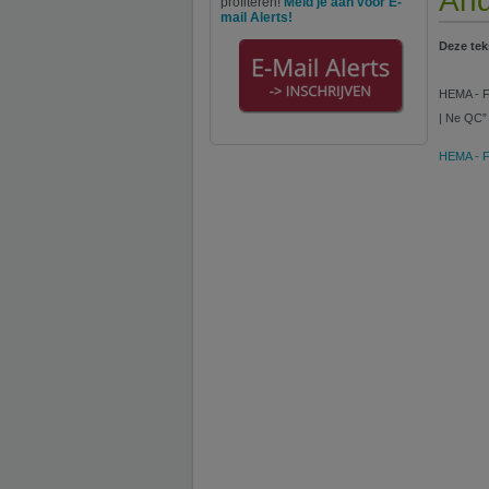
And
profiteren!
Meld je aan voor E-
mail Alerts!
Deze tek
HEMA - Fo
| Ne QC” 
HEMA - Fo