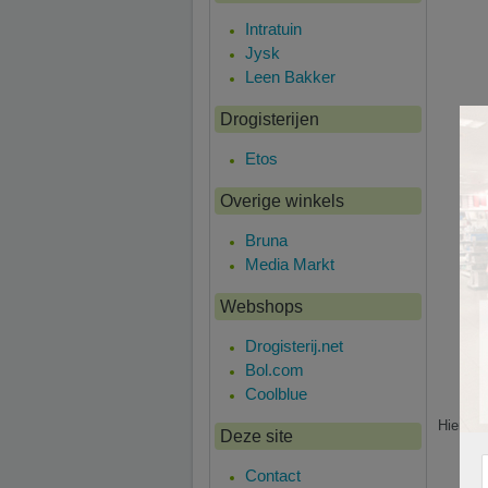
Intratuin
Jysk
Leen Bakker
Drogisterijen
Etos
Overige winkels
Bruna
Media Markt
Webshops
Drogisterij.net
Bol.com
Coolblue
Hier is
Deze site
Contact