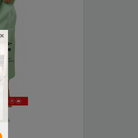
×
.2025.