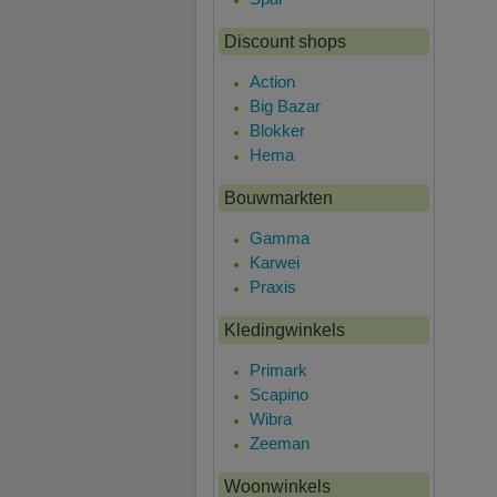
Discount shops
Action
Big Bazar
Blokker
Hema
Bouwmarkten
Gamma
Karwei
Praxis
Kledingwinkels
Primark
Scapino
Wibra
Zeeman
Woonwinkels