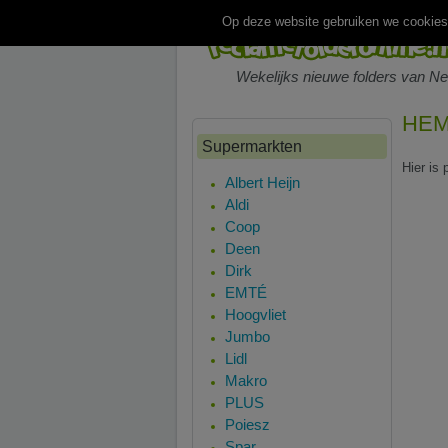
Op deze website gebruiken we cookies.
Wekelijks nieuwe folders van N
HEMA
Supermarkten
Hier is
Albert Heijn
Aldi
Coop
Deen
Dirk
EMTÉ
Hoogvliet
Jumbo
Lidl
Makro
PLUS
Poiesz
Spar