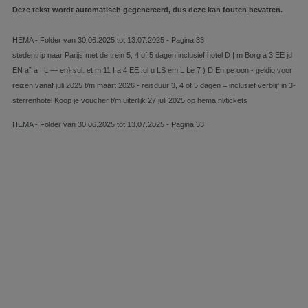
Deze tekst wordt automatisch gegenereerd, dus deze kan fouten bevatten.
HEMA - Folder van 30.06.2025 tot 13.07.2025 - Pagina 33
stedentrip naar Parijs met de trein 5, 4 of 5 dagen inclusief hotel D | m Borg a 3 EE jd
EN a” a | L — en} sul. et m 11 I a 4 EE: ul u LS em L Le 7 ) D En pe oon - geldig voor
reizen vanaf juli 2025 t/m maart 2026 - reisduur 3, 4 of 5 dagen = inclusief verblijf in 3-
sterrenhotel Koop je voucher t/m uiterlijk 27 juli 2025 op hema.nl/tickets
HEMA - Folder van 30.06.2025 tot 13.07.2025 - Pagina 33