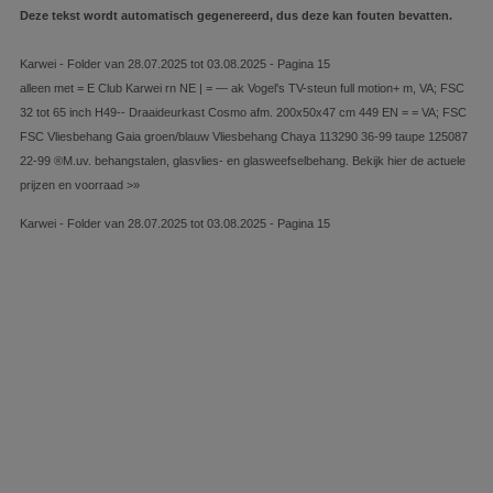
Deze tekst wordt automatisch gegenereerd, dus deze kan fouten bevatten.
Karwei - Folder van 28.07.2025 tot 03.08.2025 - Pagina 15
alleen met = E Club Karwei rn NE | = — ak Vogel's TV-steun full motion+ m, VA; FSC
32 tot 65 inch H49-- Draaideurkast Cosmo afm. 200x50x47 cm 449 EN = = VA; FSC
FSC Vliesbehang Gaia groen/blauw Vliesbehang Chaya 113290 36-99 taupe 125087
22-99 ®M.uv. behangstalen, glasvlies- en glasweefselbehang. Bekijk hier de actuele
prijzen en voorraad >»
Karwei - Folder van 28.07.2025 tot 03.08.2025 - Pagina 15