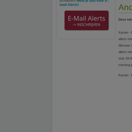
profiteren!
Meld je aan voor E-
mail Alerts!
And
Deze tek
Karwei - 
alleen m
Alkmaar m
alleen m
stuk 28-9
ontvang j
Karwei - 