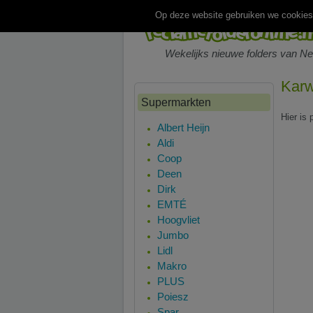
Op deze website gebruiken we cookies.
Wekelijks nieuwe folders van N
Karw
Supermarkten
Hier is
Albert Heijn
Aldi
Coop
Deen
Dirk
EMTÉ
Hoogvliet
Jumbo
Lidl
Makro
PLUS
Poiesz
Spar