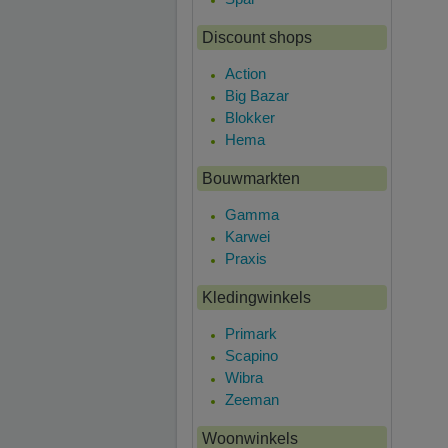
Discount shops
Action
Big Bazar
Blokker
Hema
Bouwmarkten
Gamma
Karwei
Praxis
Kledingwinkels
Primark
Scapino
Wibra
Zeeman
Woonwinkels