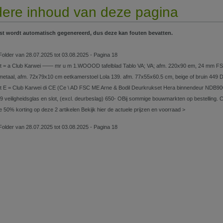
ere inhoud van deze pagina
st wordt automatisch gegenereerd, dus deze kan fouten bevatten.
Folder van 28.07.2025 tot 03.08.2025 - Pagina 18
et = a Club Karwei —— mr u m 1.WOOOD tafelblad Tablo VA; VA; afm. 220x90 em, 24 mm 
etaal, afm. 72x79x10 cm eetkamerstoel Lola 139. afm. 77x55x60.5 cm, beige of bruin 449 De
et E = Club Karwei di CE (Ce \ AD FSC ME Arne & Bodil Deurkrukset Hera binnendeur NDB900
9 veiligheidsglas en slot, (excl. deurbeslag) 650- OBij sommige bouwmarkten op bestelling. 
e 50% korting op deze 2 artikelen Bekijk hier de actuele prijzen en voorraad >
Folder van 28.07.2025 tot 03.08.2025 - Pagina 18