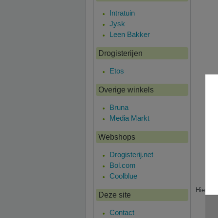
Intratuin
Jysk
Leen Bakker
Drogisterijen
Etos
Overige winkels
Bruna
Media Markt
Webshops
Drogisterij.net
Bol.com
Coolblue
Hier is
Deze site
Contact