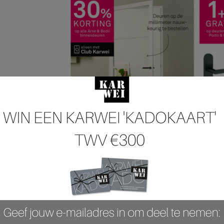
 pagina 18 van 37 pagina's van de Karwei folder, geldig van 28.07.2025 tot 03.