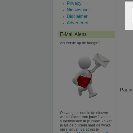
Privacy
Nieuwsbrief
Disclaimer
Adverteren
E-Mail Alerts
Als eerste op de hoogte?
Pagin
Ontvang als eerste de nieuwe
winkelfolders van jouw favoriete
supermarkten in je inbox. Zo kan
je als de bliksem naar de winkel
om snel van de acties te