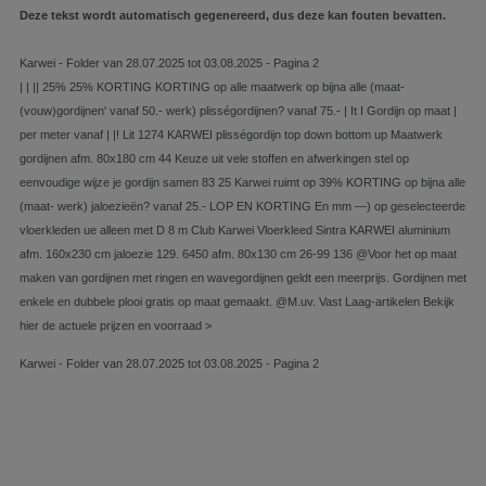
Deze tekst wordt automatisch gegenereerd, dus deze kan fouten bevatten.
Karwei - Folder van 28.07.2025 tot 03.08.2025 - Pagina 2
| | || 25% 25% KORTING KORTING op alle maatwerk op bijna alle (maat-
(vouw)gordijnen' vanaf 50.- werk) plisségordijnen? vanaf 75.- | It I Gordijn op maat |
per meter vanaf | |! Lit 1274 KARWEI plisségordijn top down bottom up Maatwerk
gordijnen afm. 80x180 cm 44 Keuze uit vele stoffen en afwerkingen stel op
eenvoudige wijze je gordijn samen 83 25 Karwei ruimt op 39% KORTING op bijna alle
(maat- werk) jaloezieën? vanaf 25.- LOP EN KORTING En mm —) op geselecteerde
vloerkleden ue alleen met D 8 m Club Karwei Vloerkleed Sintra KARWEI aluminium
afm. 160x230 cm jaloezie 129. 6450 afm. 80x130 cm 26-99 136 @Voor het op maat
maken van gordijnen met ringen en wavegordijnen geldt een meerprijs. Gordijnen met
enkele en dubbele plooi gratis op maat gemaakt. @M.uv. Vast Laag-artikelen Bekijk
hier de actuele prijzen en voorraad >
Karwei - Folder van 28.07.2025 tot 03.08.2025 - Pagina 2