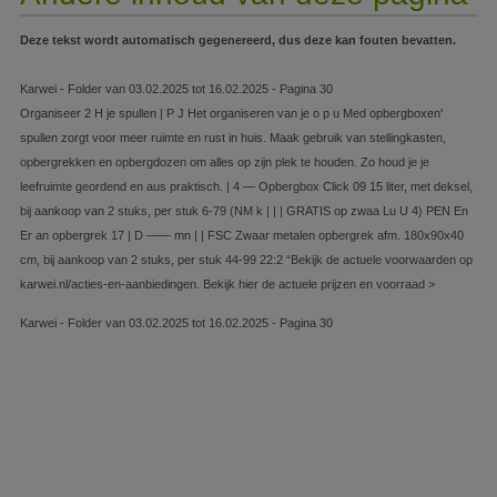
Deze tekst wordt automatisch gegenereerd, dus deze kan fouten bevatten.
Karwei - Folder van 03.02.2025 tot 16.02.2025 - Pagina 30
Organiseer 2 H je spullen | P J Het organiseren van je o p u Med opbergboxen'
spullen zorgt voor meer ruimte en rust in huis. Maak gebruik van stellingkasten,
opbergrekken en opbergdozen om alles op zijn plek te houden. Zo houd je je
leefruimte geordend en aus praktisch. | 4 — Opbergbox Click 09 15 liter, met deksel,
bij aankoop van 2 stuks, per stuk 6-79 (NM k | | | GRATIS op zwaa Lu U 4) PEN En
Er an opbergrek 17 | D —— mn | | FSC Zwaar metalen opbergrek afm. 180x90x40
cm, bij aankoop van 2 stuks, per stuk 44-99 22:2 “Bekijk de actuele voorwaarden op
karwei.nl/acties-en-aanbiedingen. Bekijk hier de actuele prijzen en voorraad >
Karwei - Folder van 03.02.2025 tot 16.02.2025 - Pagina 30