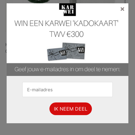
×
Hier is pagina 43 van 44 pagina's van de Karwei folder, geldig van
03.02.2025 tot 16.02.2025.