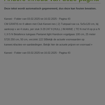
Deze tekst wordt automatisch gegenereerd, dus deze kan fouten bevatten.
Karwei - Folder van 03.02.2025 tot 16.02.2025 - Pagina 43
CM GRATIS nn ® alleen met Club Karwei nes | 2) Tuinpaal ruw ca. 5x5x120 cm, bij
aankoop v an 4 stuks, per stuk 3-29 247 Il (HULL | IM ANNE. | TE N mul Vi op pi a N
I | II 5 N Betafence tuingaas Pantanet light Handson vogelgaas 100 cm, 25 meter
5720 250 cm, 50 cm, verzinkt 122 SIBekijk de actuele voorwaarden op
kanwei.nl/acties-en-aanbiedingen. Bekijk hier de actuele prijzen en voorraad »
Karwei - Folder van 03.02.2025 tot 16.02.2025 - Pagina 43