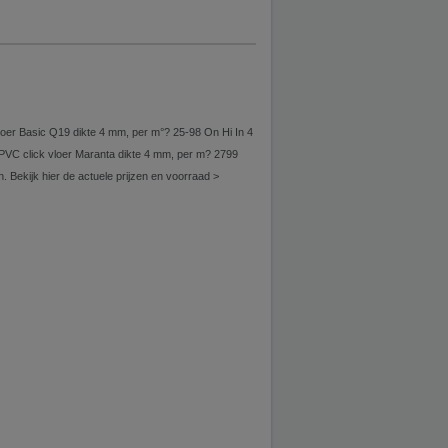
er Basic Q19 dikte 4 mm, per m°? 25-98 On Hi In 4
 N PVC click vloer Maranta dikte 4 mm, per m? 2799
 Bekijk hier de actuele prijzen en voorraad >