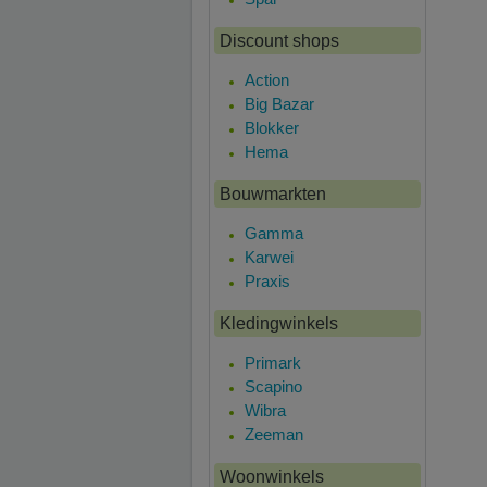
Discount shops
Action
Big Bazar
Blokker
Hema
Bouwmarkten
Gamma
Karwei
Praxis
Kledingwinkels
Primark
Scapino
Wibra
Zeeman
Woonwinkels