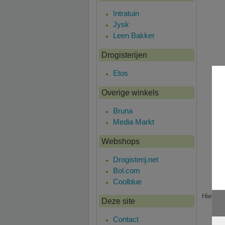
Intratuin
Jysk
Leen Bakker
Drogisterijen
Etos
Overige winkels
Bruna
Media Markt
Webshops
Drogisterij.net
Bol.com
Coolblue
Hier is
Deze site
Contact