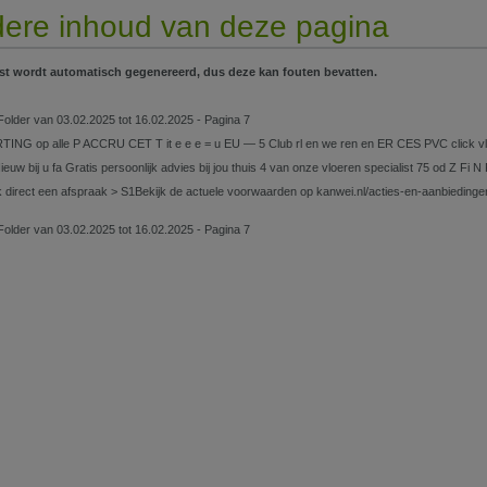
ere inhoud van deze pagina
st wordt automatisch gegenereerd, dus deze kan fouten bevatten.
Folder van 03.02.2025 tot 16.02.2025 - Pagina 7
ING op alle P ACCRU CET T it e e e = u EU — 5 Club rl en we ren en ER CES PVC click vlo
ieuw bij u fa Gratis persoonlijk advies bij jou thuis 4 van onze vloeren specialist 75 od Z Fi
direct een afspraak > S1Bekijk de actuele voorwaarden op kanwei.nl/acties-en-aanbiedingen.
Folder van 03.02.2025 tot 16.02.2025 - Pagina 7