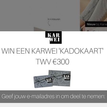
 pagina 7 van 44 pagina's van de Karwei folder, geldig van 03.02.2025 tot 16.0