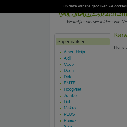
Op deze website gebruiken we cookies.
Wekelijks nieuwe folders van N
Karw
Supermarkten
Hier is
Albert Heijn
Aldi
Coop
Deen
Dirk
EMTÉ
Hoogvliet
Jumbo
Lidl
Makro
PLUS
Poiesz
Spar