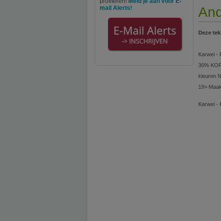
profiteren!
Meld je aan voor E-
mail Alerts!
And
Deze tek
Karwei - 
30% KORT
kleuren N
19> Maak 
Karwei - 