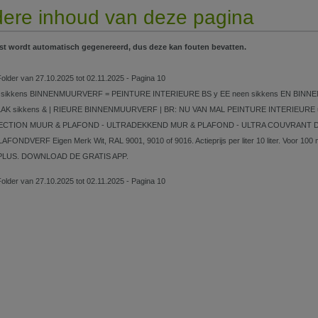
ere inhoud van deze pagina
st wordt automatisch gegenereerd, dus deze kan fouten bevatten.
Folder van 27.10.2025 tot 02.11.2025 - Pagina 10
N sikkens BINNENMUURVERF = PEINTURE INTERIEURE BS y EE neen sikkens EN BINNENLAK
K sikkens & | RIEURE BINNENMUURVERF | BR: NU VAN MAL PEINTURE INTERIEURE um: au 
CTION MUUR & PLAFOND - ULTRADEKKEND MUR & PLAFOND - ULTRA COUVRANT Dekt 
AFONDVERF Eigen Merk Wit, RAL 9001, 9010 of 9016. Actieprijs per liter 10 liter. Voo
PLUS. DOWNLOAD DE GRATIS APP.
Folder van 27.10.2025 tot 02.11.2025 - Pagina 10