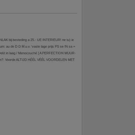
 bij besteding a 25.- UE INTERIEUR! ne tu) ie
de D D M.u.v. ‘vaste lage prijs PS se IN sa =
in laag / Menocouché ] A PERFECTION MUUR-
r 100 m?. Voorde ALTIJD HÉÉL VÉÉL VOORDELEN MET