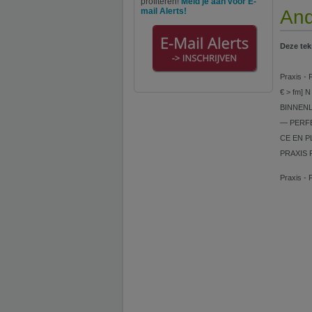
profiteren!
Meld je aan voor E-
mail Alerts!
And
Deze tek
Praxis - 
€ > fm] 
BINNENLA
— PERFE
CE EN PL
PRAXIS 
Praxis - 