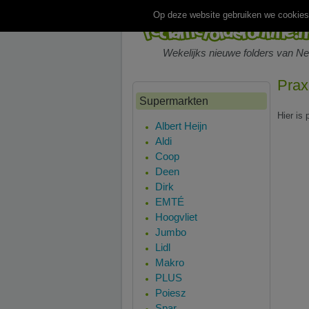
Op deze website gebruiken we cookies.
Wekelijks nieuwe folders van N
Prax
Supermarkten
Hier is
Albert Heijn
Aldi
Coop
Deen
Dirk
EMTÉ
Hoogvliet
Jumbo
Lidl
Makro
PLUS
Poiesz
Spar