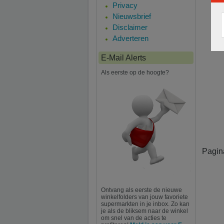
Privacy
Nieuwsbrief
Disclaimer
Adverteren
E-Mail Alerts
Als eerste op de hoogte?
Pagin
Ontvang als eerste de nieuwe
winkelfolders van jouw favoriete
supermarkten in je inbox. Zo kan
je als de bliksem naar de winkel
om snel van de acties te