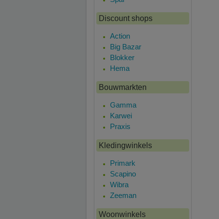
Discount shops
Action
Big Bazar
Blokker
Hema
Bouwmarkten
Gamma
Karwei
Praxis
Kledingwinkels
Primark
Scapino
Wibra
Zeeman
Woonwinkels