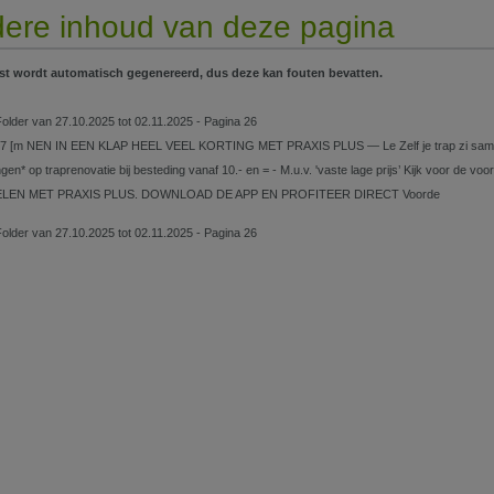
ere inhoud van deze pagina
st wordt automatisch gegenereerd, dus deze kan fouten bevatten.
Folder van 27.10.2025 tot 02.11.2025 - Pagina 26
17 [m NEN IN EEN KLAP HEEL VEEL KORTING MET PRAXIS PLUS — Le Zelf je trap zi samen
ngen* op traprenovatie bij besteding vanaf 10.- en = - M.u.v. 'vaste lage prijs’ Kijk voor de 
EN MET PRAXIS PLUS. DOWNLOAD DE APP EN PROFITEER DIRECT Voorde
Folder van 27.10.2025 tot 02.11.2025 - Pagina 26