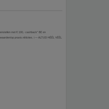
stellen met € 100,- cashback” BE en
voorwaarden/op praxis.nl/dcties. i — ALTIJD HÉÉL VÉÉL