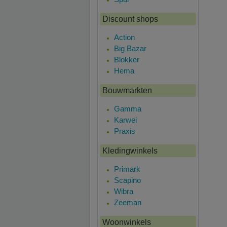
Discount shops
Action
Big Bazar
Blokker
Hema
Bouwmarkten
Gamma
Karwei
Praxis
Kledingwinkels
Primark
Scapino
Wibra
Zeeman
Woonwinkels