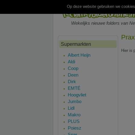
Op deze website gebruiken we cookies.
Wekelijks nieuwe folders van N
Prax
Supermarkten
Hier is
Albert Heijn
Aldi
Coop
Deen
Dirk
EMTÉ
Hoogvliet
Jumbo
Lidl
Makro
PLUS
Poiesz
Spar