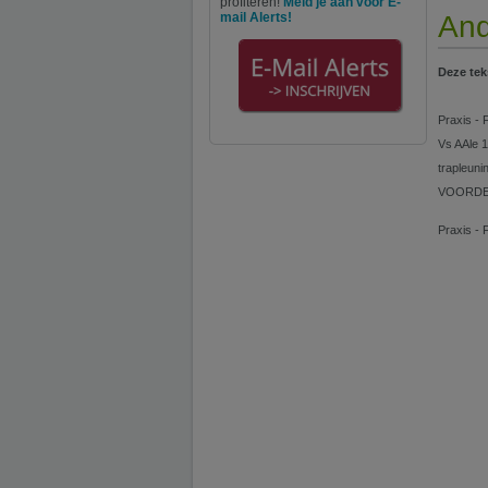
profiteren!
Meld je aan voor E-
mail Alerts!
And
Deze tek
Praxis - 
Vs AAle 
trapleuni
VOORDEL
Praxis - 