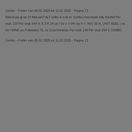
Jumbo - Folder van 05.02.2025 tot 11.02.2025 - Pagina 13
Wieveuas jij op 14 februari? ALT (elle) iu e AI er Jumbo chocolade lolly Knuffel Per
stuk 134 Per stuk 344 N ‚9 3 R 24 un I Vv v « 9% ep V >. INN SD A, UNIT ADEL | wi
cb I MINE so Foliebalon XL Js Geschenktas Per stuk 149 Per stuk 094 5 JUMBO
Jumbo - Folder van 05.02.2025 tot 11.02.2025 - Pagina 13