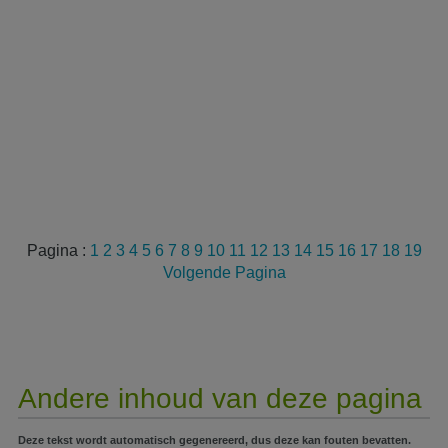
Pagina :
1
2
3
4
5
6
7
8
9
10
11
12
13
14
15
16
17
18
19
Volgende Pagina
Andere inhoud van deze pagina
Deze tekst wordt automatisch gegenereerd, dus deze kan fouten bevatten.