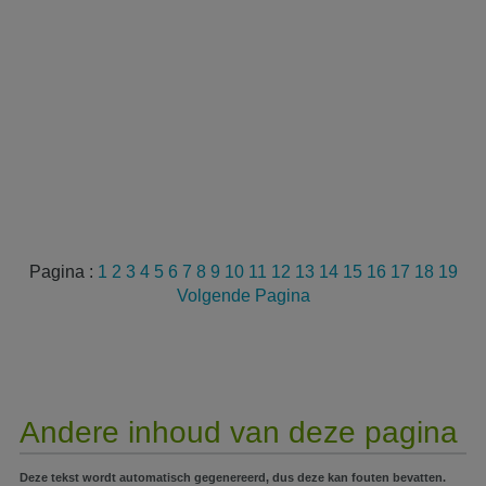
Pagina :
1
2
3
4
5
6
7
8
9
10
11
12
13
14
15
16
17
18
19
Volgende Pagina
Andere inhoud van deze pagina
Deze tekst wordt automatisch gegenereerd, dus deze kan fouten bevatten.