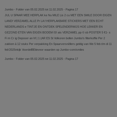
Jumbo - Folder van 05.02.2025 tot 11.02.2025 - Pagina 17
JUL U SPAAR MEE HERPLAK ke Nu MILE Lis 2 cu MET EEN SMILE DOOR EIGEN
LAND! VERZAMEL ALLE Pr LA f HERPLAKBARE STICKERS MET EEN ECHT
NEDERLANDS e TINTJE EN ONTDEK SPELENDERWIJS HOE LEKKER EN
GEZOND ETEN VAN EIGEN BODEM IS! ats VERZAMEL pp © sb POSTER 5 €1- s
Fi m Cr ig Deposer an hf | 1 (AR ES St Volkoren bollen Jumbo's filterkoffie Per 2
zakken á 12 stuks Per verpakking En Spaarversnèllers geldig van We 5 feb t/m di 11
feb'2025nkijk VoordelBEtieveor waarden op Jumbo-com/smiles
Jumbo - Folder van 05.02.2025 tot 11.02.2025 - Pagina 17