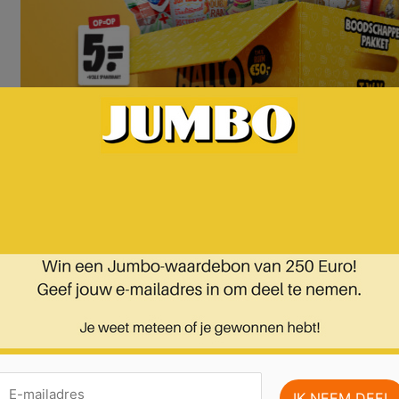
 pagina 19 van 19 pagina's van de Jumbo folder, geldig van 05.02.2025 tot 11.