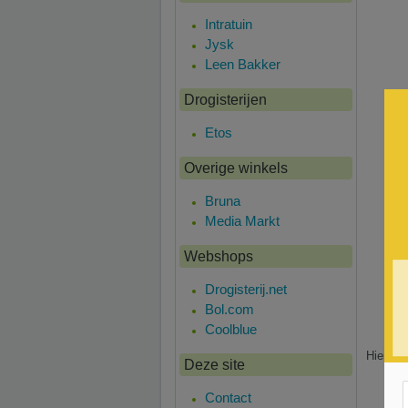
Intratuin
Jysk
Leen Bakker
Drogisterijen
Etos
Overige winkels
Bruna
Media Markt
Webshops
Drogisterij.net
Bol.com
Coolblue
Hier is
Deze site
Contact