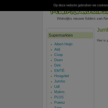
Op deze website gebruiken we cookies.
Wekelijks nieuwe folders van N
Jumb
Supermarkten
Hier is
Albert Heijn
Aldi
Coop
Deen
Dirk
EMTÉ
Hoogvliet
Jumbo
Lidl
Makro
PLUS
Poiesz
Spar