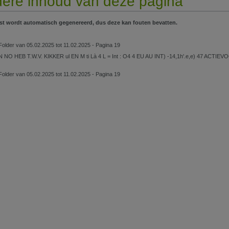
ere inhoud van deze pagina
st wordt automatisch gegenereerd, dus deze kan fouten bevatten.
older van 05.02.2025 tot 11.02.2025 - Pagina 19
 NO HEB T.W.V. KIKKER ul EN M ti Là 4 L = Int : O4 4 EU AU INT) -14,1h'.e,e) 47 A
older van 05.02.2025 tot 11.02.2025 - Pagina 19