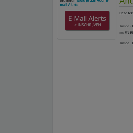
And
profiteren!
Meld je aan voor E-
mail Alerts!
Deze tek
Jumbo - F
ms EN EN
Jumbo - F