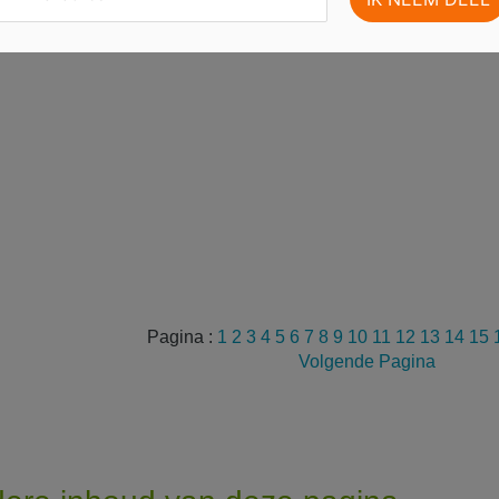
Pagina :
1
2
3
4
5
6
7
8
9
10
11
12
13
14
15
Volgende Pagina