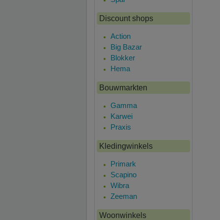
Discount shops
Action
Big Bazar
Blokker
Hema
Bouwmarkten
Gamma
Karwei
Praxis
Kledingwinkels
Primark
Scapino
Wibra
Zeeman
Woonwinkels