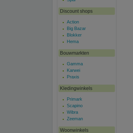
Discount shops
Action
Big Bazar
Blokker
Hema
Bouwmarkten
Gamma
Karwei
Praxis
Kledingwinkels
Primark
Scapino
Wibra
Zeeman
Woonwinkels