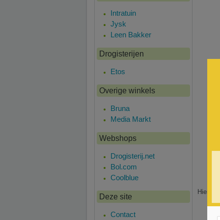
Intratuin
Jysk
Leen Bakker
Drogisterijen
Etos
Overige winkels
Bruna
Media Markt
Webshops
Drogisterij.net
Bol.com
Coolblue
Hier is
Deze site
Contact