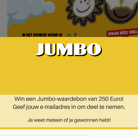
 pagina 18 van 19 pagina's van de Jumbo folder, geldig van 05.02.2025 tot 11.