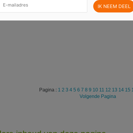
Pagina :
1
2
3
4
5
6
7
8
9
10
11
12
13
14
15
Volgende Pagina