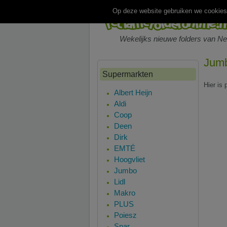
Op deze website gebruiken we cookies.
Wekelijks nieuwe folders van N
Jumb
Supermarkten
Hier is
Albert Heijn
Aldi
Coop
Deen
Dirk
EMTÉ
Hoogvliet
Jumbo
Lidl
Makro
PLUS
Poiesz
Spar