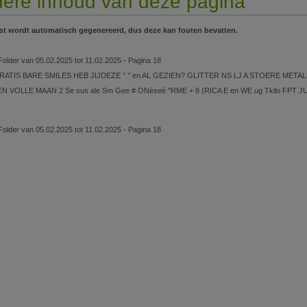
ere inhoud van deze pagina
st wordt automatisch gegenereerd, dus deze kan fouten bevatten.
older van 05.02.2025 tot 11.02.2025 - Pagina 18
ATIS BARE SMILES HEB JIJDEZE ° ° en AL GEZIEN? GLITTER NS LJ A STOERE METALLI
N VOLLE MAAN 2 Se sus ale Sm Gee # ONéseé "RME + 8 (RICA E en WE ug Tkilo FPT JUMBO 
older van 05.02.2025 tot 11.02.2025 - Pagina 18