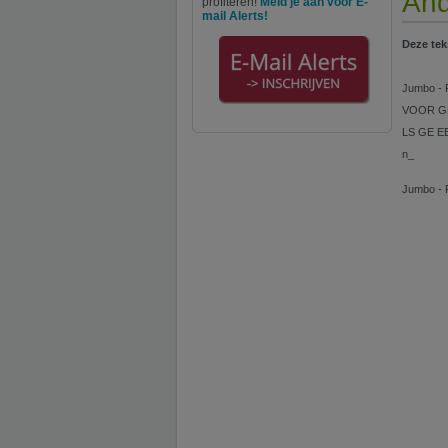
And
profiteren!
Meld je aan voor E-
mail Alerts!
Deze tek
Jumbo - F
VOOR GR
LS GE EE
n_
Jumbo - F