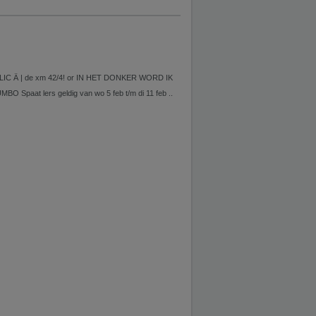
C Ä | de xm 42/4! or IN HET DONKER WORD IK
Spaat lers geldig van wo 5 feb t/m di 11 feb ..