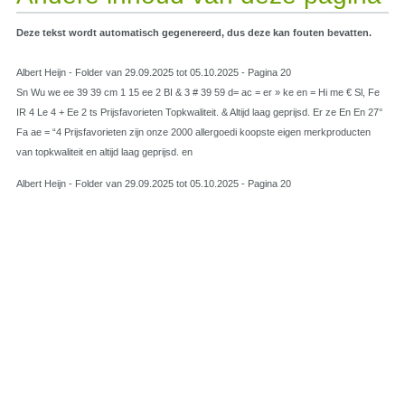
Deze tekst wordt automatisch gegenereerd, dus deze kan fouten bevatten.
Albert Heijn - Folder van 29.09.2025 tot 05.10.2025 - Pagina 20
Sn Wu we ee 39 39 cm 1 15 ee 2 BI & 3 # 39 59 d= ac = er » ke en = Hi me € Sl, Fe
IR 4 Le 4 + Ee 2 ts Prijsfavorieten Topkwaliteit. & Altijd laag geprijsd. Er ze En En 27°
Fa ae = “4 Prijsfavorieten zijn onze 2000 allergoedi koopste eigen merkproducten
van topkwaliteit en altijd laag geprijsd. en
Albert Heijn - Folder van 29.09.2025 tot 05.10.2025 - Pagina 20