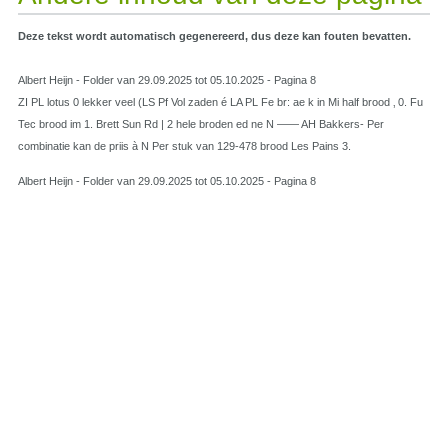
Deze tekst wordt automatisch gegenereerd, dus deze kan fouten bevatten.
Albert Heijn - Folder van 29.09.2025 tot 05.10.2025 - Pagina 8
ZI PL lotus 0 lekker veel (LS Pf Vol zaden é LA PL Fe br: ae k in Mi half brood ‚ 0. Fu
Tec brood im 1. Brett Sun Rd | 2 hele broden ed ne N —— AH Bakkers- Per
combinatie kan de priis à N Per stuk van 129-478 brood Les Pains 3.
Albert Heijn - Folder van 29.09.2025 tot 05.10.2025 - Pagina 8