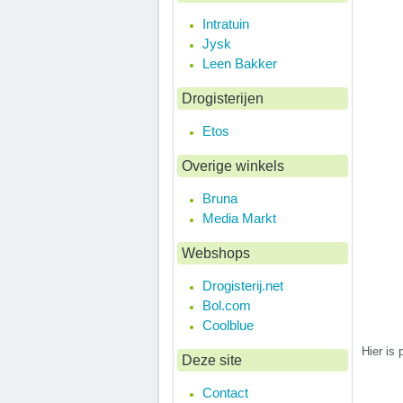
Intratuin
Jysk
Leen Bakker
Drogisterijen
Etos
Overige winkels
Bruna
Media Markt
Webshops
Drogisterij.net
Bol.com
Coolblue
Hier is 
Deze site
Contact