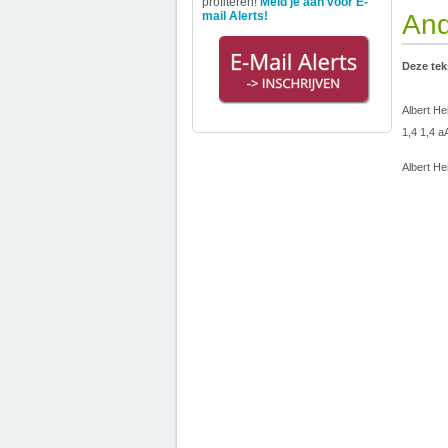
profiteren!
Meld je aan voor E-
mail Alerts!
And
Deze tek
Albert He
1,4 1,4 a
Albert He