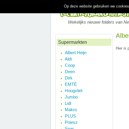
Op deze website gebruiken we cookies.
Wekelijks nieuwe folders van N
Albe
Supermarkten
Hier is 
Albert Heijn
Aldi
Coop
Deen
Dirk
EMTÉ
Hoogvliet
Jumbo
Lidl
Makro
PLUS
Poiesz
Spar