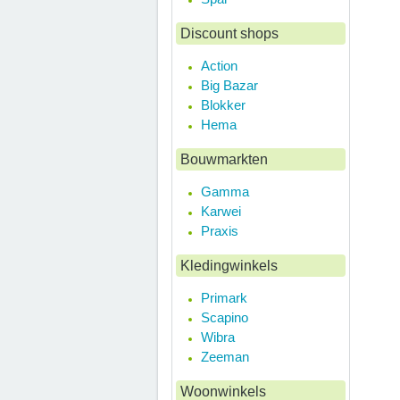
Discount shops
Action
Big Bazar
Blokker
Hema
Bouwmarkten
Gamma
Karwei
Praxis
Kledingwinkels
Primark
Scapino
Wibra
Zeeman
Woonwinkels