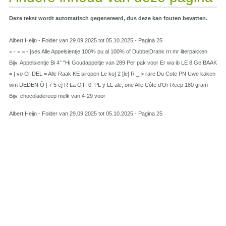
Deze tekst wordt automatisch gegenereerd, dus deze kan fouten bevatten.
Albert Heijn - Folder van 29.09.2025 tot 05.10.2025 - Pagina 25
= - = = - [ses Alle Appelsientje 100% pu al 100% of DubbelDrank rn mr literpakken
Bijv. Appelsientje Bi 4° "Hi Goudappeltje van 289 Per pak voor Er wa ib LE 8 Ge BAAK
= | vo Cr DEL = Alle Raak KE siropen Le ko] 2 [le] R _ > rare Du Cote PN Uwe kaken
wm DEDEN Ô | 7 5 e] R La OT! 0: PL y LL ale, one Alle Côte d'Or Reep 180 gram
Bijv. chocoladereep melk van 4-29 voor
Albert Heijn - Folder van 29.09.2025 tot 05.10.2025 - Pagina 25