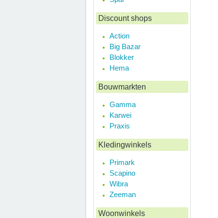
Discount shops
Action
Big Bazar
Blokker
Hema
Bouwmarkten
Gamma
Karwei
Praxis
Kledingwinkels
Primark
Scapino
Wibra
Zeeman
Woonwinkels