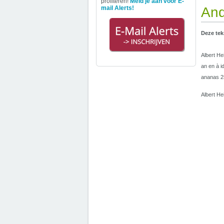
profiteren!
Meld je aan voor E-
mail Alerts!
And
Deze tek
Albert He
an en à i
ananas 2
Albert He