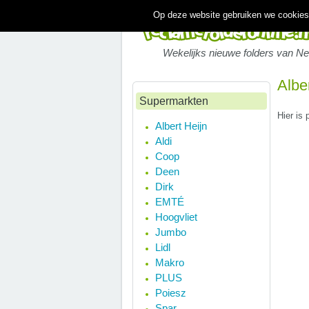
Op deze website gebruiken we cookies.
Wekelijks nieuwe folders van N
Albe
Supermarkten
Hier is 
Albert Heijn
Aldi
Coop
Deen
Dirk
EMTÉ
Hoogvliet
Jumbo
Lidl
Makro
PLUS
Poiesz
Spar