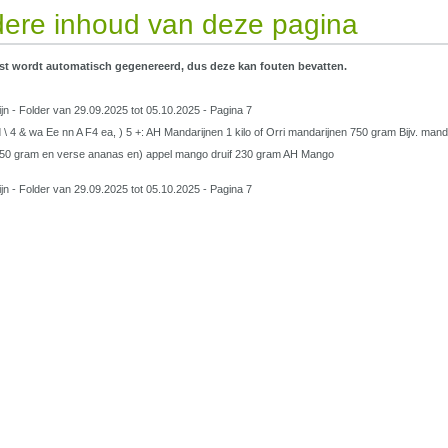
ere inhoud van deze pagina
st wordt automatisch gegenereerd, dus deze kan fouten bevatten.
ijn - Folder van 29.09.2025 tot 05.10.2025 - Pagina 7
d \ 4 & wa Ee nn A F4 ea, ) 5 +: AH Mandarijnen 1 kilo of Orri mandarijnen 750 gram Bijv. mand
50 gram en verse ananas en) appel mango druif 230 gram AH Mango
ijn - Folder van 29.09.2025 tot 05.10.2025 - Pagina 7