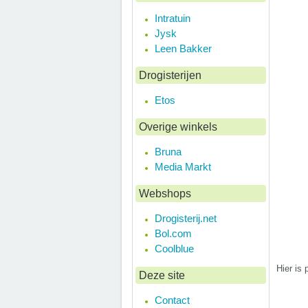
Intratuin
Jysk
Leen Bakker
Drogisterijen
Etos
Overige winkels
Bruna
Media Markt
Webshops
Drogisterij.net
Bol.com
Coolblue
Hier is 
Deze site
Contact