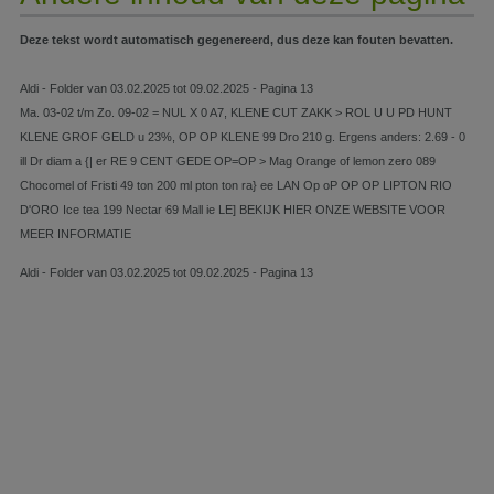
Deze tekst wordt automatisch gegenereerd, dus deze kan fouten bevatten.
Aldi - Folder van 03.02.2025 tot 09.02.2025 - Pagina 13
Ma. 03-02 t/m Zo. 09-02 = NUL X 0 A7, KLENE CUT ZAKK > ROL U U PD HUNT
KLENE GROF GELD u 23%, OP OP KLENE 99 Dro 210 g. Ergens anders: 2.69 - 0
ill Dr diam a {| er RE 9 CENT GEDE OP=OP > Mag Orange of lemon zero 089
Chocomel of Fristi 49 ton 200 ml pton ton ra} ee LAN Op oP OP OP LIPTON RIO
D'ORO Ice tea 199 Nectar 69 Mall ie LE] BEKIJK HIER ONZE WEBSITE VOOR
MEER INFORMATIE
Aldi - Folder van 03.02.2025 tot 09.02.2025 - Pagina 13