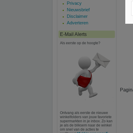
Privacy
Nieuwsbrief
Disclaimer
Adverteren
E-Mail Alerts
Als eerste op de hoogte?
Pagin
Ontvang als eerste de nieuwe
winkelfolders van jouw favoriete
supermarkten in je inbox. Zo kan
je als de bliksem naar de winkel
om snel van de acties te