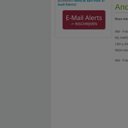
profiteren!
Meld je aan voor E-
mail Alerts!
And
Deze tek
Aldi - Fo
IN} HARD
140! a 2
PAD4 NA 
Aldi - Fo