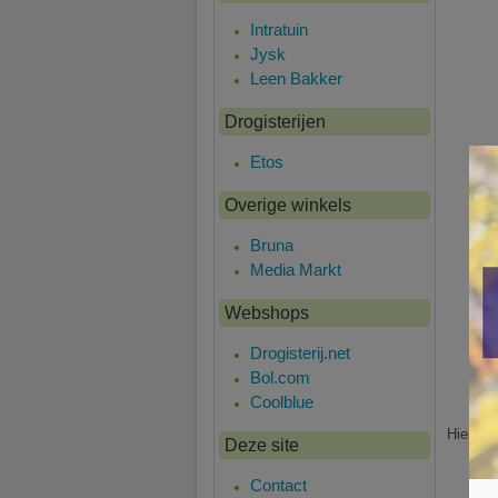
Intratuin
Jysk
Leen Bakker
Drogisterijen
Etos
Overige winkels
Bruna
Media Markt
Webshops
Drogisterij.net
Bol.com
Coolblue
Hier is 
Deze site
Contact