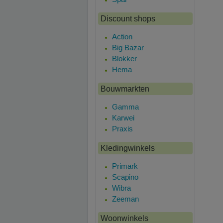
Discount shops
Action
Big Bazar
Blokker
Hema
Bouwmarkten
Gamma
Karwei
Praxis
Kledingwinkels
Primark
Scapino
Wibra
Zeeman
Woonwinkels