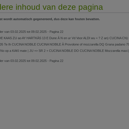
ere inhoud van deze pagina
st wordt automatisch gegenereerd, dus deze kan fouten bevatten.
lder van 03.02.2025 tot 09.02.2025 - Pagina 22
E KAAS ZU ao AY HARTKÄS 13 E Dune À N en ur Vd Voor ALDI wu + ? Z an) CUCINA CN
005 Te Ih CUCINA NOBILE CUCINA NOBILE À Provolone of mozzarella DQ Grana padano 79 pl
No op a KAKI mate | JU => SR 2 + CUCINA NOBILE DO CUCINA NOBILE Mozzarella maxi [ Jp 
lder van 03.02.2025 tot 09.02.2025 - Pagina 22