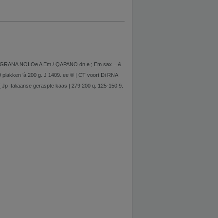
) GRANA NOLOe A Em / QAPANO dn e ; Em sax = &
akken ‘à 200 g. J 1409. ee ® | CT voort Di RNA
Italiaanse geraspte kaas | 279 200 q. 125-150 9.