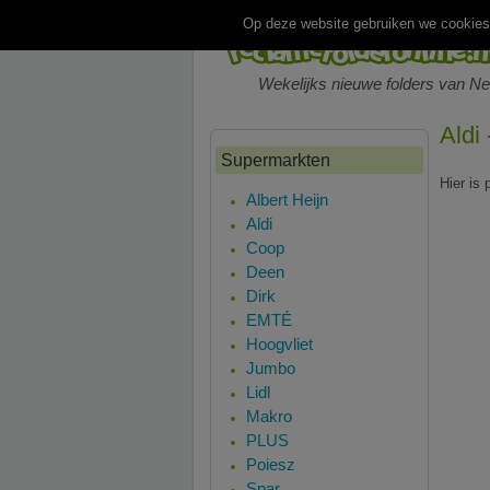
Op deze website gebruiken we cookies.
Wekelijks nieuwe folders van N
Aldi
Supermarkten
Hier is 
Albert Heijn
Aldi
Coop
Deen
Dirk
EMTÉ
Hoogvliet
Jumbo
Lidl
Makro
PLUS
Poiesz
Spar