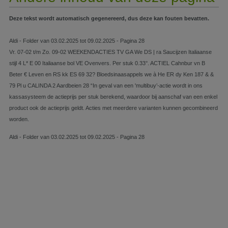
Deze tekst wordt automatisch gegenereerd, dus deze kan fouten bevatten.
Aldi - Folder van 03.02.2025 tot 09.02.2025 - Pagina 28
Vr. 07-02 t/m Zo. 09-02 WEEKENDACTIES TV GA We DS | ra Saucijzen Italiaanse
stijl 4 L* E 00 Italiaanse bol VE Ovenvers. Per stuk 0.33°. ACTIEL Cahnbur vn B
Beter € Leven en RS kk ES 69 32? Bloedsinaasappels we à He ER dy Ken 187 & &
79 Pl u CALINDA 2 Aardbeien 28 “In geval van een 'multibuy’-actie wordt in ons
kassasysteem de actieprijs per stuk berekend, waardoor bij aanschaf van een enkel
product ook de actieprijs geldt. Acties met meerdere varianten kunnen gecombineerd
worden.
Aldi - Folder van 03.02.2025 tot 09.02.2025 - Pagina 28