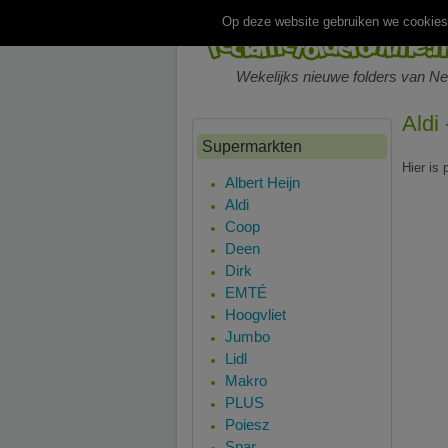
Op deze website gebruiken we cookies.
Wekelijks nieuwe folders van N
Aldi
Supermarkten
Hier is 
Albert Heijn
Aldi
Coop
Deen
Dirk
EMTÉ
Hoogvliet
Jumbo
Lidl
Makro
PLUS
Poiesz
Spar