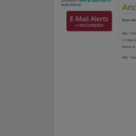
profiteren!
Meld je aan voor E-
mail Alerts!
And
Deze tek
Aldi - Fo
2 4 Narci
Narcis in
Aldi - Fo