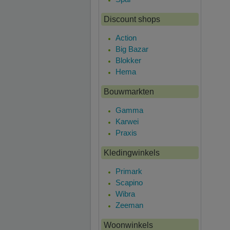
Discount shops
Action
Big Bazar
Blokker
Hema
Bouwmarkten
Gamma
Karwei
Praxis
Kledingwinkels
Primark
Scapino
Wibra
Zeeman
Woonwinkels