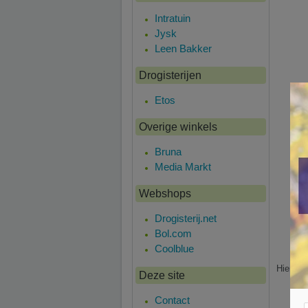
Intratuin
Jysk
Leen Bakker
Drogisterijen
Etos
Overige winkels
Bruna
Media Markt
Webshops
Drogisterij.net
Bol.com
Coolblue
Hier is 
Deze site
Contact