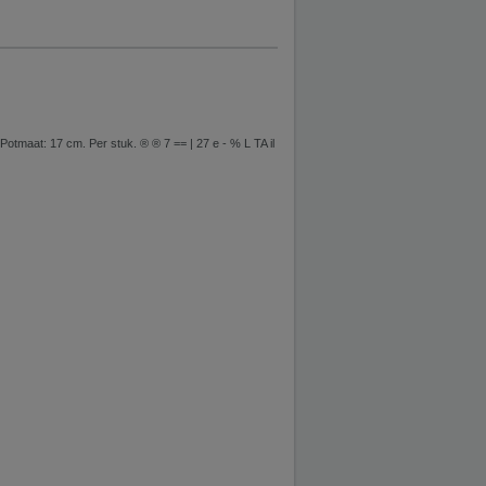
otmaat: 17 cm. Per stuk. ® ® 7 == | 27 e - % L TA il