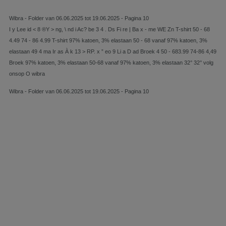
Wibra - Folder van 06.06.2025 tot 19.06.2025 - Pagina 10
I y Lee id < 8 ®Y > ng, \ nd i Ac? be 3 4 . Ds Fi re | Ba x - me WE Zn T-shirt 50 - 68
4.49 74 - 86 4.99 T-shirt 97% katoen, 3% elastaan 50 - 68 vanaf 97% katoen, 3%
elastaan 49 4 ma Ir as À k 13 > RP. x ” eo 9 Li a D ad Broek 4 50 - 683.99 74-86 4,49
Broek 97% katoen, 3% elastaan 50-68 vanaf 97% katoen, 3% elastaan 32° 32° volg
onsop O wibra
Wibra - Folder van 06.06.2025 tot 19.06.2025 - Pagina 10