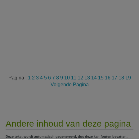
Pagina :
1
2
3
4
5
6
7
8
9
10
11
12
13
14
15
16
17
18
19
Volgende Pagina
Andere inhoud van deze pagina
Deze tekst wordt automatisch gegenereerd, dus deze kan fouten bevatten.