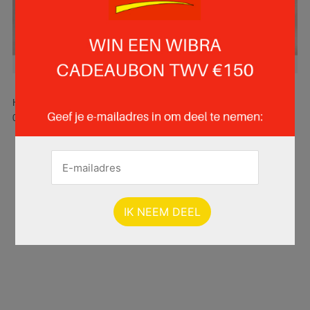
Hier is pagina 5 van 19 pagina's van de Wibra folder, geldig van
06.06.2025 tot 19.06.2025.