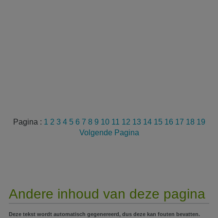
Pagina :
1
2
3
4
5
6
7
8
9
10
11
12
13
14
15
16
17
18
19
Volgende Pagina
Andere inhoud van deze pagina
Deze tekst wordt automatisch gegenereerd, dus deze kan fouten bevatten.