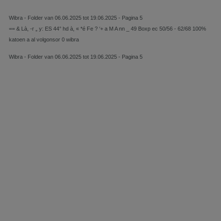
Wibra - Folder van 06.06.2025 tot 19.06.2025 - Pagina 5
== & Là, -r „ y: ES 44° hd à, « *é Fe ? ‘+ a M A nn _ 49 Boxp ec 50/56 - 62/68 100%
katoen a al volgonsor 0 wibra
Wibra - Folder van 06.06.2025 tot 19.06.2025 - Pagina 5