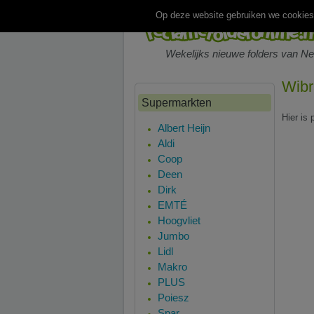
Op deze website gebruiken we cookies.
Wekelijks nieuwe folders van N
Wibr
Supermarkten
Hier is
Albert Heijn
Aldi
Coop
Deen
Dirk
EMTÉ
Hoogvliet
Jumbo
Lidl
Makro
PLUS
Poiesz
Spar