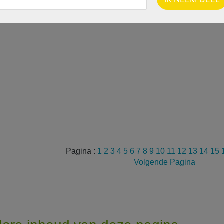
Pagina :
1
2
3
4
5
6
7
8
9
10
11
12
13
14
15
Volgende Pagina