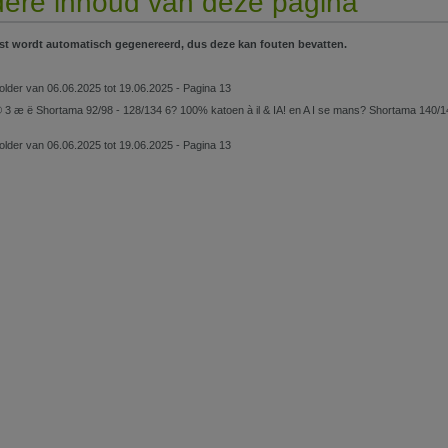
ere inhoud van deze pagina
st wordt automatisch gegenereerd, dus deze kan fouten bevatten.
older van 06.06.2025 tot 19.06.2025 - Pagina 13
® 3 æ ë Shortama 92/98 - 128/134 6? 100% katoen à il & IA! en A I se mans? Shortama 140/
older van 06.06.2025 tot 19.06.2025 - Pagina 13