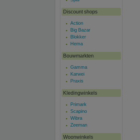
Discount shops
Action
Big Bazar
Blokker
Hema
Bouwmarkten
Gamma
Karwei
Praxis
Kledingwinkels
Primark
Scapino
Wibra
Zeeman
Woonwinkels