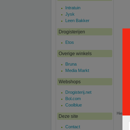
Intratuin
Jysk
Leen Bakker
Drogisterijen
Etos
Overige winkels
Bruna
Media Markt
Webshops
Drogisterij.net
Bol.com
Coolblue
Hier is
Deze site
Contact