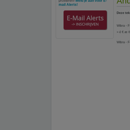
And
profiteren!
Meld je aan voor E-
mail Alerts!
Deze tek
Wibra - F
> é € æ 
Wibra - F