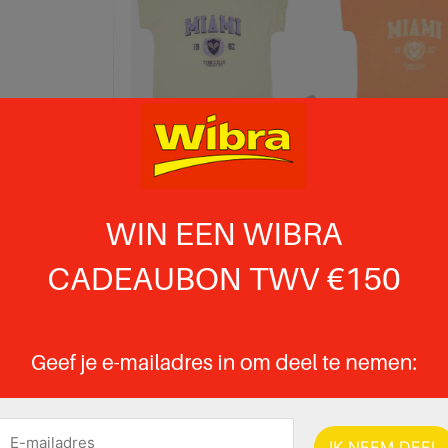
 pagina 13 van 19 pagina's van de Wibra folder, geldig van 06.06.2025 tot 19.0