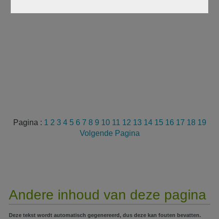
Pagina :
1
2
3
4
5
6
7
8
9
10
11
12
13
14
15
16
17
18
19
Volgende Pagina
Andere inhoud van deze pagina
Deze tekst wordt automatisch gegenereerd, dus deze kan fouten bevatten.