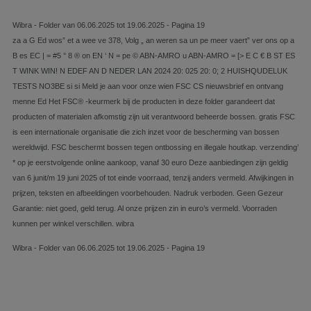
Wibra - Folder van 06.06.2025 tot 19.06.2025 - Pagina 19
za a G Ed wos” et a wee ve 378, Volg „ an weren sa un pe meer vaert” ver ons op a
B es EC | = #5 ° 8 ® on EN ‘ N = pe © ABN-AMRO u ABN-AMRO = [> E C € B ST ES
T WINK WIN! N EDEF AN D NEDER LAN 2024 20: 025 20: 0; 2 HUISHQUDELUK
TESTS NO3BE si si Meld je aan voor onze wien FSC CS nieuwsbrief en ontvang
menne Ed Het FSC® -keurmerk bij de producten in deze folder garandeert dat
producten of materialen afkomstig zijn uit verantwoord beheerde bossen. gratis FSC
is een internationale organisatie die zich inzet voor de bescherming van bossen
wereldwijd. FSC beschermt bossen tegen ontbossing en illegale houtkap. verzending’
* op je eerstvolgende online aankoop, vanaf 30 euro Deze aanbiedingen zijn geldig
van 6 junit/m 19 juni 2025 of tot einde voorraad, tenzij anders vermeld. Afwijkingen in
prijzen, teksten en afbeeldingen voorbehouden. Nadruk verboden. Geen Gezeur
Garantie: niet goed, geld terug. Al onze prijzen zin in euro’s vermeld. Voorraden
kunnen per winkel verschillen. wibra
Wibra - Folder van 06.06.2025 tot 19.06.2025 - Pagina 19