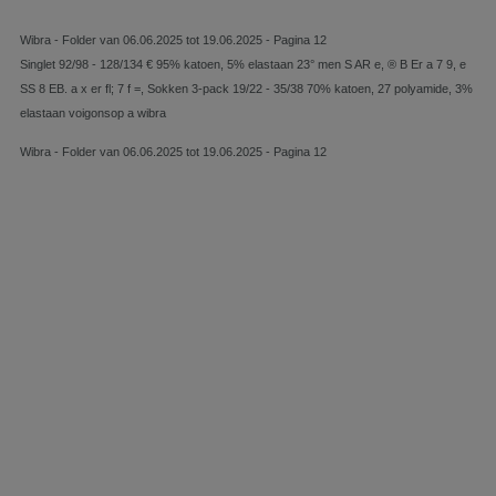
Wibra - Folder van 06.06.2025 tot 19.06.2025 - Pagina 12
Singlet 92/98 - 128/134 € 95% katoen, 5% elastaan 23° men S AR e, ® B Er a 7 9, e
SS 8 EB. a x er fl; 7 f =, Sokken 3-pack 19/22 - 35/38 70% katoen, 27 polyamide, 3%
elastaan voigonsop a wibra
Wibra - Folder van 06.06.2025 tot 19.06.2025 - Pagina 12