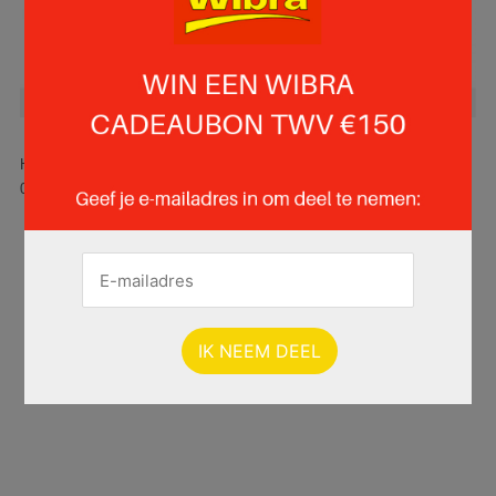
Hier is pagina 12 van 19 pagina's van de Wibra folder, geldig van
06.06.2025 tot 19.06.2025.