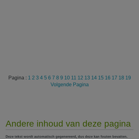
Pagina :
1
2
3
4
5
6
7
8
9
10
11
12
13
14
15
16
17
18
19
Volgende Pagina
Andere inhoud van deze pagina
Deze tekst wordt automatisch gegenereerd, dus deze kan fouten bevatten.