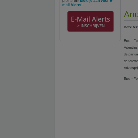
profiteren!
Meld je aan voor E-
mail Alerts!
And
Deze tek
Etos - Fo
Valentijn
de parfu
de toilet
Adviespri
Etos - Fo