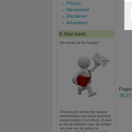
Privacy
Nieuwsbrief
Disclaimer
Adverteren
E-Mail Alerts
Als eerste op de hoogte?
Pagin
36
3
Ontvang als eerste de nieuwe
winkelfolders van jouw favoriete
supermarkten in je inbox. Zo kan
je als de bliksem naar de winkel
om snel van de acties te