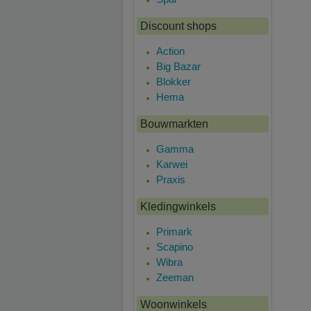
Discount shops
Action
Big Bazar
Blokker
Hema
Bouwmarkten
Gamma
Karwei
Praxis
Kledingwinkels
Primark
Scapino
Wibra
Zeeman
Woonwinkels