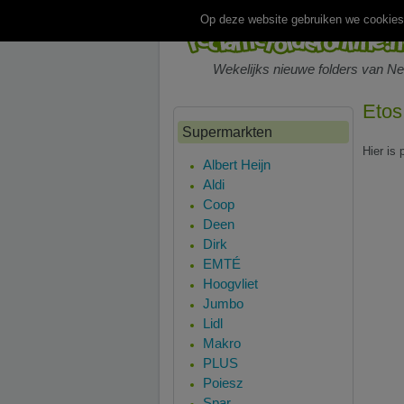
Op deze website gebruiken we cookies.
Wekelijks nieuwe folders van N
Etos
Supermarkten
Hier is
Albert Heijn
Aldi
Coop
Deen
Dirk
EMTÉ
Hoogvliet
Jumbo
Lidl
Makro
PLUS
Poiesz
Spar