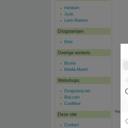
Intratuin
Jysk
Leen Bakker
Drogisterijen
Etos
Overige winkels
Bruna
Media Markt
Webshops
Drogisterij.net
Bol.com
Coolblue
Hier is
Deze site
Contact