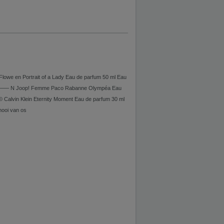
f Flowe en Portrait of a Lady Eau de parfum 50 ml Eau
L Sous —— N Joop! Femme Paco Rabanne Olympéa Eau
 © Calvin Klein Eternity Moment Eau de parfum 30 ml
mooi van os