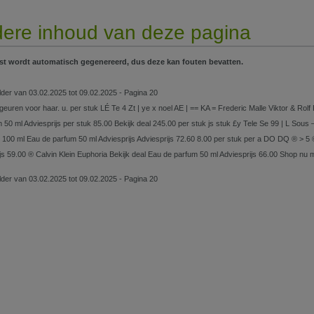
ere inhoud van deze pagina
st wordt automatisch gegenereerd, dus deze kan fouten bevatten.
lder van 03.02.2025 tot 09.02.2025 - Pagina 20
sgeuren voor haar. u. per stuk LÉ Te 4 Zt | ye x noel AE | == KA = Frederic Malle Viktor & Rol
m 50 ml Adviesprijs per stuk 85.00 Bekijk deal 245.00 per stuk js stuk £y Tele Se 99 | 
te 100 ml Eau de parfum 50 ml Adviesprijs Adviesprijs 72.60 8.00 per stuk per a DO DQ ® > 5
js 59.00 ® Calvin Klein Euphoria Bekijk deal Eau de parfum 50 ml Adviesprijs 66.00 Shop nu 
lder van 03.02.2025 tot 09.02.2025 - Pagina 20