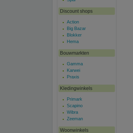
Discount shops
Action
Big Bazar
Blokker
Hema
Bouwmarkten
Gamma
Karwei
Praxis
Kledingwinkels
Primark
Scapino
Wibra
Zeeman
Woonwinkels