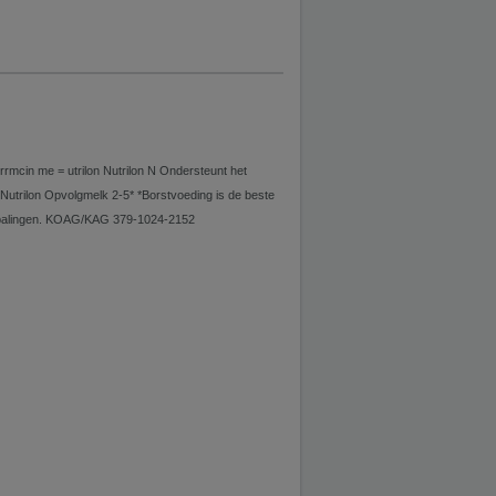
mcin me = utrilon Nutrilon N Ondersteunt het
trilon Opvolgmelk 2-5* *Borstvoeding is de beste
e bepalingen. KOAG/KAG 379-1024-2152