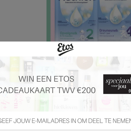
 pagina 65 van 71 pagina's van de Etos folder, geldig van 03.02.2025 tot 09.02