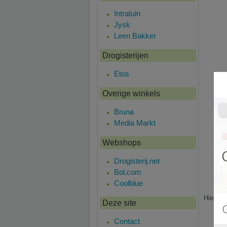
Intratuin
Jysk
Leen Bakker
Drogisterijen
Etos
Overige winkels
Bruna
Media Markt
Webshops
Drogisterij.net
Bol.com
Coolblue
Hier is
Deze site
Contact