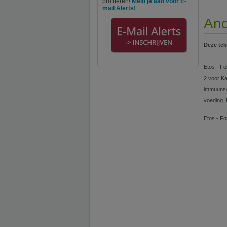
profiteren!
Meld je aan voor E-
mail Alerts!
And
Deze tek
Etos - Fo
2 voor K
immuunsy
voeding. 
Etos - Fo