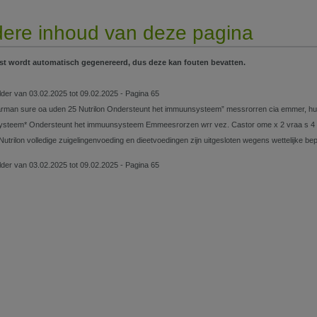
ere inhoud van deze pagina
st wordt automatisch gegenereerd, dus deze kan fouten bevatten.
lder van 03.02.2025 tot 09.02.2025 - Pagina 65
arman sure oa uden 25 Nutrilon Ondersteunt het immuunsysteem” messrorren cia emmer, hurr
steem* Ondersteunt het immuunsysteem Emmeesrorzen wrr vez. Castor ome x 2 vraa s 4 Nu
Nutrilon volledige zuigelingenvoeding en dieetvoedingen zijn uitgesloten wegens wettelijk
lder van 03.02.2025 tot 09.02.2025 - Pagina 65