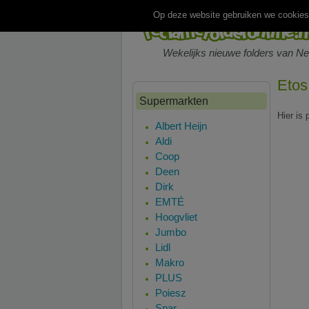
Op deze website gebruiken we cookies.
Wekelijks nieuwe folders van N
Etos
Supermarkten
Hier is
Albert Heijn
Aldi
Coop
Deen
Dirk
EMTÉ
Hoogvliet
Jumbo
Lidl
Makro
PLUS
Poiesz
Spar