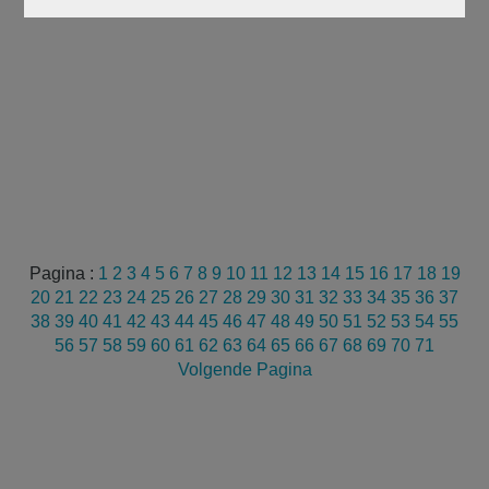
Pagina :
1
2
3
4
5
6
7
8
9
10
11
12
13
14
15
16
17
18
19
20
21
22
23
24
25
26
27
28
29
30
31
32
33
34
35
36
37
38
39
40
41
42
43
44
45
46
47
48
49
50
51
52
53
54
55
56
57
58
59
60
61
62
63
64
65
66
67
68
69
70
71
Volgende Pagina