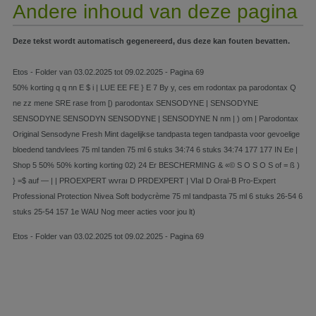
Andere inhoud van deze pagina
Deze tekst wordt automatisch gegenereerd, dus deze kan fouten bevatten.
Etos - Folder van 03.02.2025 tot 09.02.2025 - Pagina 69
50% korting q q nn E $ i | LUE EE FE } E 7 By y, ces em rodontax pa parodontax Q
ne zz mene SRE rase from [) parodontax SENSODYNE | SENSODYNE
SENSODYNE SENSODYN SENSODYNE | SENSODYNE N nm | ) om | Parodontax
Original Sensodyne Fresh Mint dagelijkse tandpasta tegen tandpasta voor gevoelige
bloedend tandvlees 75 ml tanden 75 ml 6 stuks 34:74 6 stuks 34:74 177 177 IN Ee |
Shop 5 50% 50% korting korting 02) 24 Er BESCHERMING & «© S O S O S of = ß )
} =$ auf — | | PROEXPERT wvraı D PRDEXPERT | VIaI D Oral-B Pro-Expert
Professional Protection Nivea Soft bodycrème 75 ml tandpasta 75 ml 6 stuks 26-54 6
stuks 25-54 157 1e WAU Nog meer acties voor jou lt)
Etos - Folder van 03.02.2025 tot 09.02.2025 - Pagina 69