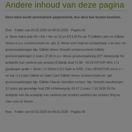
Andere inhoud van deze pagina
Deze tekst wordt automatisch gegenereerd, dus deze kan fouten bevatten.
Etos - Folder van 03.02.2025 tot 09.02.2025 - Pagina 46
pi: Vents halve prijs 00 = Ed = Ver us ©) yo ES it El Pe um Tl Gillette Labs en Gillette
Venus m.u.v. scheerschuim en -gel, IL Venus voor huid en schaamhaar u en duo- en
grootverpakkingen bijv. Gillette Venus Smooth scheersysteem Gillette
grootverpakkingen 2 stuks 27.98 m.u.v. Venus grootverpakking 20?° Adviesprijs De
actieprifs kan variëren per product Ë Bekijk deal 71.99 - 93.29 OP=OP 40% 1+1
goedkoper gratis = Vents > © 200ml CA 2 Satin ie GRE. Care SENSITIVE ont is u =
mr wg =) Le pen Gillette en Satin Care Gillette Venus scheerschuim en -gel
grootverpakkingen bijv. Gillette Classic Sensitive scheer- bijv. Smooth navulmesjes
12 stuks gel gevoelige huid 200 ml Adviesprijs 43.47 2 stuks 7.10 2628 55 De
actieprijs kan De actieprijs kan variëren per product variören per product Nog ee
cties voor jo Stores
Etos - Folder van 03.02.2025 tot 09.02.2025 - Pagina 46