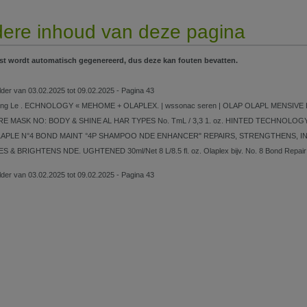
ere inhoud van deze pagina
st wordt automatisch gegenereerd, dus deze kan fouten bevatten.
lder van 03.02.2025 tot 09.02.2025 - Pagina 43
ting Le . ECHNOLOGY « MEHOME + OLAPLEX. | wssonac seren | OLAP OLAPL MENSIV
E MASK NO: BODY & SHINE AL HAR TYPES No. TmL / 3,3 1. oz. HINTED TECHNO
APLE N°4 BOND MAINT °4P SHAMPOO NDE ENHANCER" REPAIRS, STRENGTHENS, I
 & BRIGHTENS NDE. UGHTENED 30ml/Net 8 L/8.5 fl. oz. Olaplex bijv. No. 8 Bond Repair 
lder van 03.02.2025 tot 09.02.2025 - Pagina 43