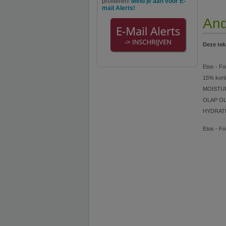
profiteren!
Meld je aan voor E-
mail Alerts!
And
Deze tek
Etos - Fo
15% kor
MOISTUR
OLAP OL
HYDRATES
Etos - Fo