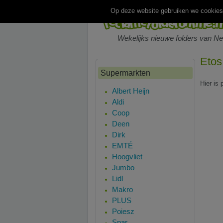
Op deze website gebruiken we cookies.
Wekelijks nieuwe folders van N
Etos
Supermarkten
Hier is
Albert Heijn
Aldi
Coop
Deen
Dirk
EMTÉ
Hoogvliet
Jumbo
Lidl
Makro
PLUS
Poiesz
Spar