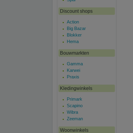
Discount shops
Action
Big Bazar
Blokker
Hema
Bouwmarkten
Gamma
Karwei
Praxis
Kledingwinkels
Primark
Scapino
Wibra
Zeeman
Woonwinkels