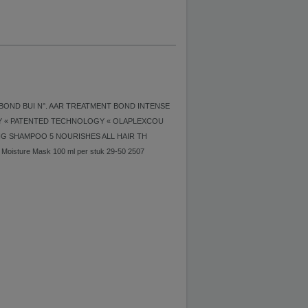
E BOND BUI N°. AAR TREATMENT BOND INTENSE
LOGY « PATENTED TECHNOLOGY « OLAPLEXCOU
NG SHAMPOO 5 NOURISHES ALL HAIR TH
Moisture Mask 100 ml per stuk 29-50 2507