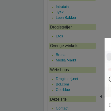
Intratuin
Jysk
Leen Bakker
Drogisterijen
Etos
Overige winkels
Bruna
Media Markt
Webshops
Drogisterij.net
Bol.com
Coolblue
Hier is
Deze site
Contact