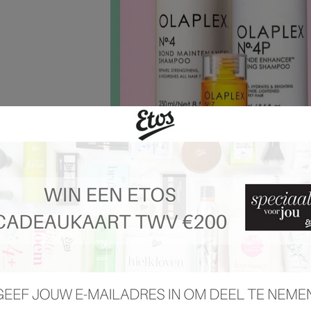
 pagina 43 van 71 pagina's van de Etos folder, geldig van 03.02.2025 tot 09.02