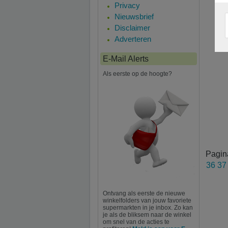
Privacy
Nieuwsbrief
Disclaimer
Adverteren
E-Mail Alerts
Als eerste op de hoogte?
Pagin
36
3
Ontvang als eerste de nieuwe
winkelfolders van jouw favoriete
supermarkten in je inbox. Zo kan
je als de bliksem naar de winkel
om snel van de acties te