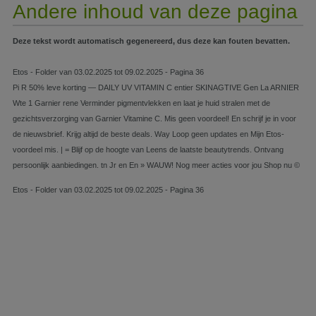
Andere inhoud van deze pagina
Deze tekst wordt automatisch gegenereerd, dus deze kan fouten bevatten.
Etos - Folder van 03.02.2025 tot 09.02.2025 - Pagina 36
Pi R 50% leve korting — DAILY UV VITAMIN C entier SKINAGTIVE Gen La ARNIER
Wte 1 Garnier rene Verminder pigmentvlekken en laat je huid stralen met de
gezichtsverzorging van Garnier Vitamine C. Mis geen voordeel! En schrijf je in voor
de nieuwsbrief. Krijg altijd de beste deals. Way Loop geen updates en Mijn Etos-
voordeel mis. | = Blijf op de hoogte van Leens de laatste beautytrends. Ontvang
persoonlijk aanbiedingen. tn Jr en En » WAUW! Nog meer acties voor jou Shop nu ©
Etos - Folder van 03.02.2025 tot 09.02.2025 - Pagina 36