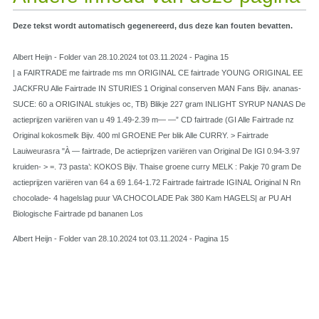
Deze tekst wordt automatisch gegenereerd, dus deze kan fouten bevatten.
Albert Heijn - Folder van 28.10.2024 tot 03.11.2024 - Pagina 15
| a FAIRTRADE me fairtrade ms mn ORIGINAL CE fairtrade YOUNG ORIGINAL EE
JACKFRU Alle Fairtrade IN STURIES 1 Original conserven MAN Fans Bijv. ananas-
SUCE: 60 a ORIGINAL stukjes oc, TB) Blikje 227 gram INLIGHT SYRUP NANAS De
actieprijzen variëren van u 49 1.49-2.39 m— —” CD fairtrade (GI Alle Fairtrade nz
Original kokosmelk Bijv. 400 ml GROENE Per blik Alle CURRY. > Fairtrade
Lauiweurasra "À — fairtrade, De actieprijzen variëren van Original De IGI 0.94-3.97
kruiden- > =. 73 pasta’: KOKOS Bijv. Thaise groene curry MELK : Pakje 70 gram De
actieprijzen variëren van 64 a 69 1.64-1.72 Fairtrade fairtrade IGINAL Original N Rn
chocolade- 4 hagelslag puur VA CHOCOLADE Pak 380 Kam HAGELS| ar PU AH
Biologische Fairtrade pd bananen Los
Albert Heijn - Folder van 28.10.2024 tot 03.11.2024 - Pagina 15