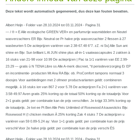
Deze tekst wordt automatisch gegenereerd, dus deze kan fouten bevatten.
Albert Heijn - Folder van 28.10.2024 tot 03.11.2024 - Pagina 31
— / ® = E Alle ecologische GREEN VER» en parfumvrije wasmiddelen en Neutel
wasverzachters ER Bijv. Neutral oe Pr halve prijs wasverzachter 2 flessen à 27
wasbeurten 5 De actieprijzen variëren van 2.38-67.48 6°7. zZ. ni Ss] Alle Sun ant
shine en Bijv. Sun brilliant L Al JUN shine plus all-in-1 vaatwascapsules 2 zakken à
16 stuks van 21-98 voor 10.99 De actieprijzen | Pac ta 1r1 variëren van EE 2.99-
23.29 — gratis ù N TENA Libre ss Alle A-merk discreet, “tl periodeverzorging Er EP
en incontinentie- producten Mt Ana RA Bijv. ob. ProComfort tampons normaal 3
doosjes Voor aanbledingen met 2 ofmeer productvarlanten geldt: combineren
mogelijk. à 16 stuks ion van 867 2 voor 5.78 De actieprijzen Fa 2+1 variëren van
3.58-49.97 Aven gratis 25% korting op de totaal 50% korting op de totaalprijs Voor
2+1 gratis geldt: per combinatie kan de prijs verschillen. Je krijgt 33.34% korting op
de totaalprijs. Je kei ee Pt Ben Alle Pets Unlimited of Rosewood A kauwsticks Bijv.
Rosewood H (I chicken medium À 25% korting Zak 4 stuks 7 De actieprijzen u
variëren van 59 0.89-5.24 ay: Voor 1+1 gratis geldt: per combinatie kan de prijs
verschil Voor 2e halve prijs geldt: per combinatie kan de prijs verschi ÈS
Albert Heijn - Folder van 28.10.2024 tot 03.11.2024 - Pagina 31