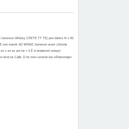
 ml Jameson Whisky CRETE TT TE) pen bitters N « 40
ILLE vee marek SD WISKE Jameson aram Johnnie
 on v en es am he = 3 É ni tinatieme! eninpr)
nen lend ee Calle: D he men unnenb toe vRelerentipri