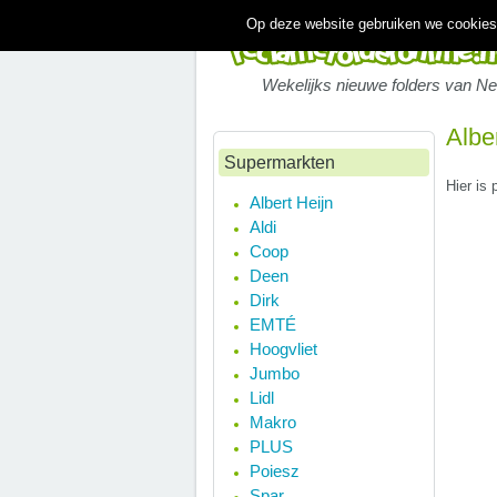
Op deze website gebruiken we cookies.
Wekelijks nieuwe folders van N
Albe
Supermarkten
Hier is 
Albert Heijn
Aldi
Coop
Deen
Dirk
EMTÉ
Hoogvliet
Jumbo
Lidl
Makro
PLUS
Poiesz
Spar