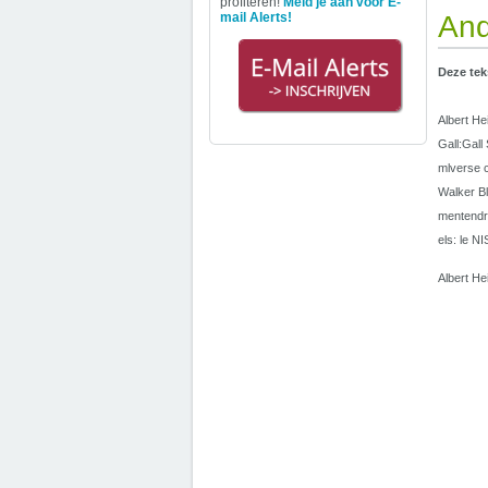
profiteren!
Meld je aan voor E-
mail Alerts!
And
Deze tek
Albert He
Gall:Gal
mlverse 
Walker Bl
mentendru
els: le N
Albert He