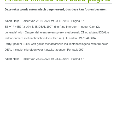
Deze tekst wordt automatisch gegenereerd, dus deze kan fouten bevatten.
Albert Heijn - Folder van 28.10.2024 tot 03.11.2024 - Pagina 37
ES = ) \ > ES ( z d® ( N IS DEAL 199°° ring Ring Intercom + Indoor Cam (2e
generatie) wit = Ontgrendel je entree en spreek met bezoek ET op afstand DEAL u
Indoor camera met nachtzicht in kleur Per set (TU cadeau WP SALORA
PartySpeaker = 400 watt geluid met adviespris led-lichtshow ingebouwde full color
DEAL Inclusief microfoon voor karaoke-avonden Per stuk 992°
Albert Heijn - Folder van 28.10.2024 tot 03.11.2024 - Pagina 37