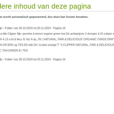
ere inhoud van deze pagina
st wordt automatisch gegenereerd, dus deze kan fouten bevatten.
ijn - Folder van 28.10.2024 tot 03.11.2024 - Pagina 16
 Alle Clipper Bijv. jasmine & lemon organic green tea De actieprijzen 2 doosjes à 20 zak
N 4 LS a Ki & fiery N Ya) N dy, JN | NATURAL, FAIR & DELICIOUS’ ORGANIC GINGE 
 GR EEN ug TES ES with Dn “a twist orange T° 5 CLIPPER NATURAL, FAIR & DELICI
 TEA GREEN Er TEA
ijn - Folder van 28.10.2024 tot 03.11.2024 - Pagina 16