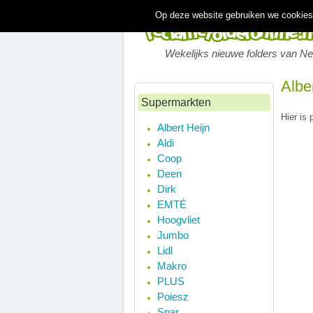
Op deze website gebruiken we cookies.
Wekelijks nieuwe folders van N
Albe
Supermarkten
Hier is 
Albert Heijn
Aldi
Coop
Deen
Dirk
EMTÉ
Hoogvliet
Jumbo
Lidl
Makro
PLUS
Poiesz
Spar