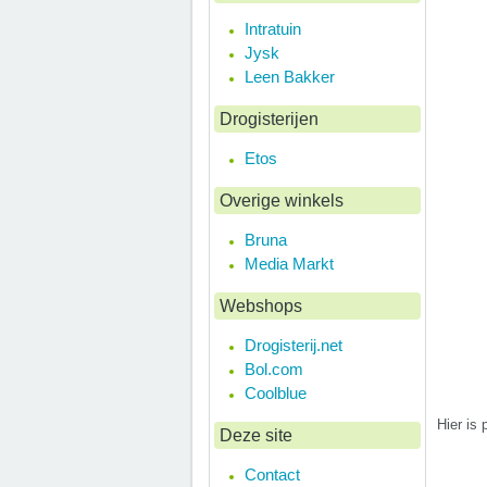
Intratuin
Jysk
Leen Bakker
Drogisterijen
Etos
Overige winkels
Bruna
Media Markt
Webshops
Drogisterij.net
Bol.com
Coolblue
Hier is 
Deze site
Contact