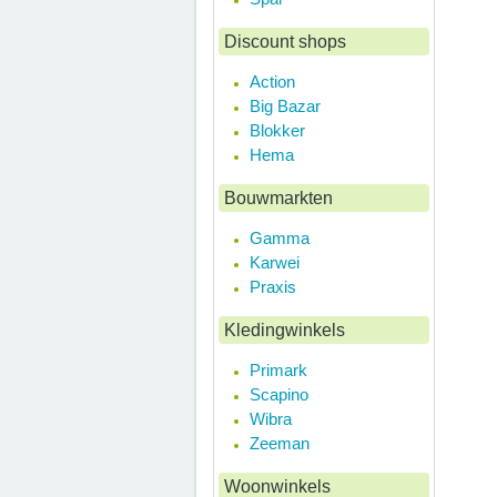
Discount shops
Action
Big Bazar
Blokker
Hema
Bouwmarkten
Gamma
Karwei
Praxis
Kledingwinkels
Primark
Scapino
Wibra
Zeeman
Woonwinkels