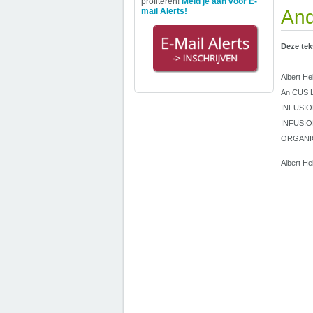
profiteren!
Meld je aan voor E-
mail Alerts!
And
Deze tek
Albert He
An CUS La
INFUSIO
INFUSION
ORGANIC
Albert He