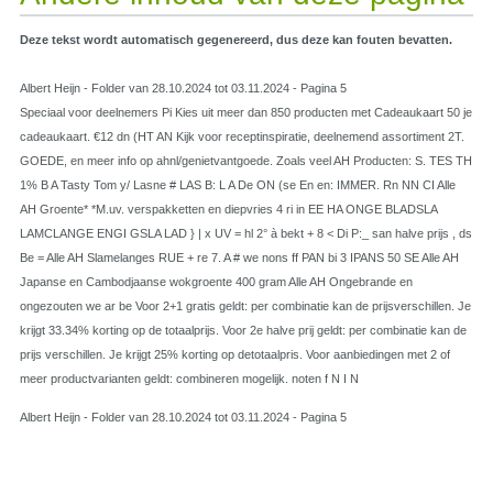
Deze tekst wordt automatisch gegenereerd, dus deze kan fouten bevatten.
Albert Heijn - Folder van 28.10.2024 tot 03.11.2024 - Pagina 5
Speciaal voor deelnemers Pi Kies uit meer dan 850 producten met Cadeaukaart 50 je
cadeaukaart. €12 dn (HT AN Kijk voor receptinspiratie, deelnemend assortiment 2T.
GOEDE, en meer info op ahnl/genietvantgoede. Zoals veel AH Producten: S. TES TH
1% B A Tasty Tom y/ Lasne # LAS B: L A De ON (se En en: IMMER. Rn NN CI Alle
AH Groente* *M.uv. verspakketten en diepvries 4 ri in EE HA ONGE BLADSLA
LAMCLANGE ENGI GSLA LAD } | x UV = hl 2° à bekt + 8 < Di P:_ san halve prijs , ds
Be = Alle AH Slamelanges RUE + re 7. A # we nons ff PAN bi 3 IPANS 50 SE Alle AH
Japanse en Cambodjaanse wokgroente 400 gram Alle AH Ongebrande en
ongezouten we ar be Voor 2+1 gratis geldt: per combinatie kan de prijsverschillen. Je
krijgt 33.34% korting op de totaalprijs. Voor 2e halve prij geldt: per combinatie kan de
prijs verschillen. Je krijgt 25% korting op detotaalpris. Voor aanbiedingen met 2 of
meer productvarianten geldt: combineren mogelijk. noten f N I N
Albert Heijn - Folder van 28.10.2024 tot 03.11.2024 - Pagina 5