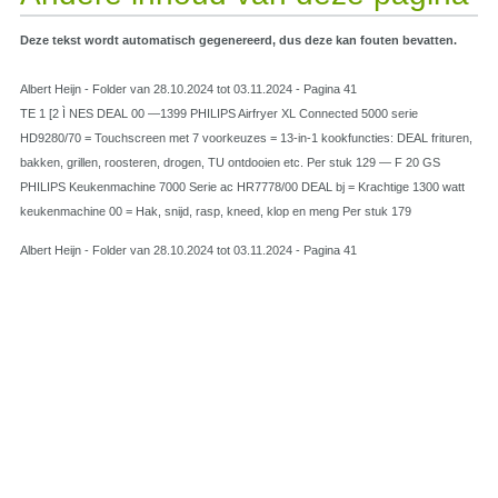
Deze tekst wordt automatisch gegenereerd, dus deze kan fouten bevatten.
Albert Heijn - Folder van 28.10.2024 tot 03.11.2024 - Pagina 41
TE 1 [2 Ì NES DEAL 00 —1399 PHILIPS Airfryer XL Connected 5000 serie
HD9280/70 = Touchscreen met 7 voorkeuzes = 13-in-1 kookfuncties: DEAL frituren,
bakken, grillen, roosteren, drogen, TU ontdooien etc. Per stuk 129 — F 20 GS
PHILIPS Keukenmachine 7000 Serie ac HR7778/00 DEAL bj = Krachtige 1300 watt
keukenmachine 00 = Hak, snijd, rasp, kneed, klop en meng Per stuk 179
Albert Heijn - Folder van 28.10.2024 tot 03.11.2024 - Pagina 41