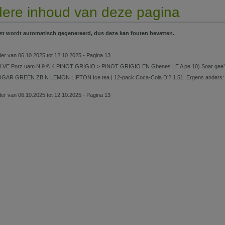
ere inhoud van deze pagina
st wordt automatisch gegenereerd, dus deze kan fouten bevatten.
lder van 06.10.2025 tot 12.10.2025 - Pagina 13
VE Porz uam N 9 © 4 PINOT GRIGIO > PINOT GRIGIO EN Gbenes LE A pe 10) Soar gee’ E
AR GREEN ZB N LEMON LIPTON Ice tea | 12-pack Coca-Cola D’? 1.51. Ergens anders: 3.3
lder van 06.10.2025 tot 12.10.2025 - Pagina 13