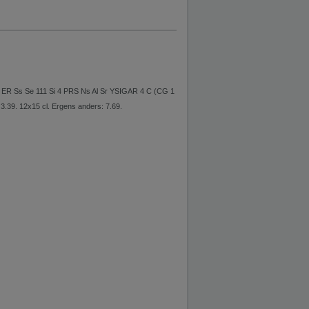
R Ss Se 111 Si 4 PRS Ns Al Sr YSIGAR 4 C (CG 1
9. 12x15 cl. Ergens anders: 7.69.