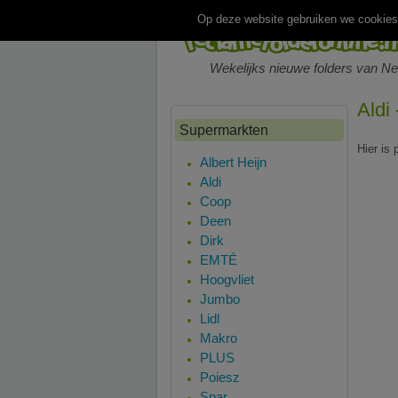
Op deze website gebruiken we cookies.
Wekelijks nieuwe folders van N
Aldi
Supermarkten
Hier is 
Albert Heijn
Aldi
Coop
Deen
Dirk
EMTÉ
Hoogvliet
Jumbo
Lidl
Makro
PLUS
Poiesz
Spar