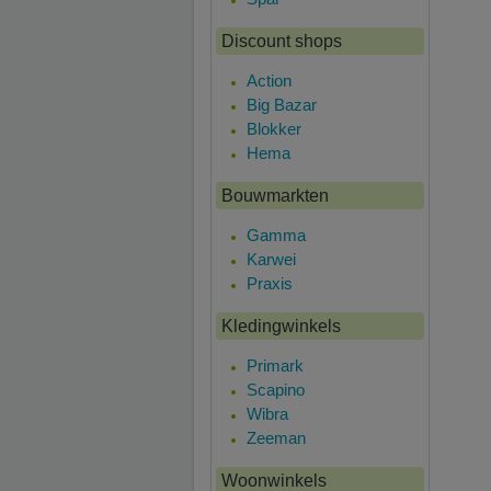
Discount shops
Action
Big Bazar
Blokker
Hema
Bouwmarkten
Gamma
Karwei
Praxis
Kledingwinkels
Primark
Scapino
Wibra
Zeeman
Woonwinkels