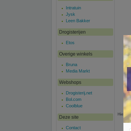
Intratuin
Jysk
Leen Bakker
Drogisterijen
Etos
Overige winkels
Bruna
Media Markt
Webshops
Drogisterij.net
Bol.com
Coolblue
Hier is 
Deze site
Contact