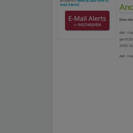
profiteren!
Meld je aan voor E-
mail Alerts!
And
Deze tek
Aldi - Fo
gevOLEN 
ZERO SUG
Aldi - Fo