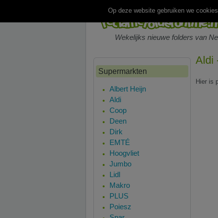
Op deze website gebruiken we cookies.
Wekelijks nieuwe folders van N
Aldi
Supermarkten
Hier is 
Albert Heijn
Aldi
Coop
Deen
Dirk
EMTÉ
Hoogvliet
Jumbo
Lidl
Makro
PLUS
Poiesz
Spar