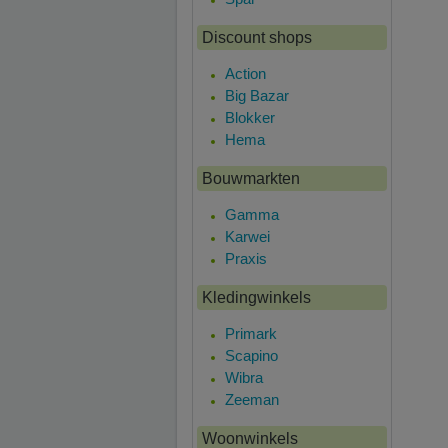
Discount shops
Action
Big Bazar
Blokker
Hema
Bouwmarkten
Gamma
Karwei
Praxis
Kledingwinkels
Primark
Scapino
Wibra
Zeeman
Woonwinkels