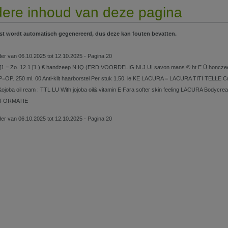
ere inhoud van deze pagina
st wordt automatisch gegenereerd, dus deze kan fouten bevatten.
lder van 06.10.2025 tot 12.10.2025 - Pagina 20
 [1 = Zo. 12.1 [1 ) € handzeep N IQ (ERD VOORDELIG Nl J UI savon mans © ht E Ü ho
=OP. 250 ml. 00 Anti-klit haarborstel Per stuk 1.50. le KE LACURA = LACURA TITI TELLE C
ojoba oil ream : TTL LU With jojoba oil& vitamin E Fara softer skin feeling LACURA Bo
NFORMATIE
lder van 06.10.2025 tot 12.10.2025 - Pagina 20