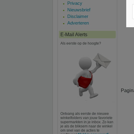
Privacy
Nieuwsbrief
Disclaimer
Adverteren
E-Mail Alerts
Als eerste op de hoogte?
Pagin
Ontvang als eerste de nieuwe
winkelfolders van jouw favoriete
supermarkten in je inbox. Zo kan
je als de bliksem naar de winkel
om snel van de acties te