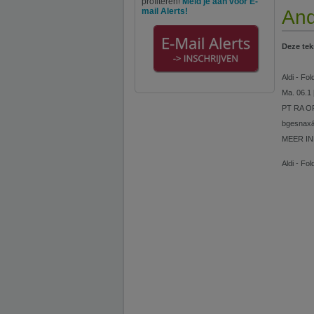
profiteren!
Meld je aan voor E-
mail Alerts!
And
Deze tek
Aldi - Fo
Ma. 06.1
PT RA OP
bgesnax&
MEER I
Aldi - Fo