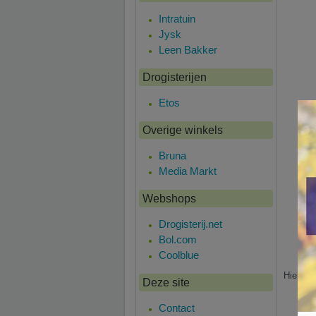
Intratuin
Jysk
Leen Bakker
Drogisterijen
Etos
Overige winkels
Bruna
Media Markt
Webshops
Drogisterij.net
Bol.com
Coolblue
Hier is 
Deze site
Contact