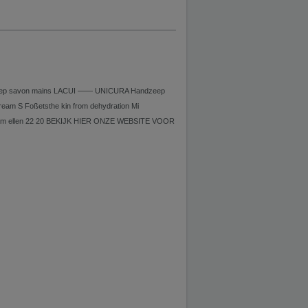
nczeep savon mains LACUI —— UNICURA Handzeep
ream S Foßetsthe kin from dehydration Mi
dycream ellen 22 20 BEKIJK HIER ONZE WEBSITE VOOR