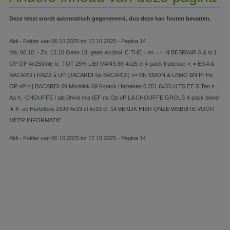
Deze tekst wordt automatisch gegenereerd, dus deze kan fouten bevatten.
Aldi - Folder van 06.10.2025 tot 12.10.2025 - Pagina 14
Ma. 06.10. - Zo. 12.10 Geen 18, geen alcohol IC THE = ns = -: N BESPAAR Ä & si 1
OP OP 4x250mle Ic. TOT 25% LIEFMANS 89 4x25 cl 4-pack fruitesse >; = ES A &
BACARD | RAZZ à UP {JACARDI Se BACARDI) «= EN EMON & LEMO BN Pr He
OP oP ri | BACARDI 69 Mixdrink 69 6-pack Heineken 0.251 6x33 cl TS EE S Ten s
Aa h.. CHOUFFE I ale.Bhvol mla (EF na Op oP LA CHOUFFE GROLS 4-pack blond
Ik 6- ee Hertetbök 1599 4x33 cl 6x33 cl. 14 BEKIJK HIER ONZE WEBSITE VOOR
MEER INFORMATIE
Aldi - Folder van 06.10.2025 tot 12.10.2025 - Pagina 14